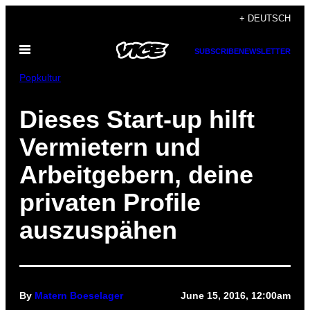
Skip
+ DEUTSCH
to
Open
content
SUBSCRIBE
NEWSLETTER
Menu
Popkultur
​Dieses Start-up hilft
Vermietern und
Arbeitgebern, deine
privaten Profile
auszuspähen
By
Matern Boeselager
June 15, 2016, 12:00am