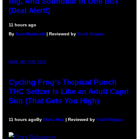
Rig, And Soundbar In One Box
(Deal Alert!)
11 hours ago
By
Sam Watanuki
| Reviewed by
Ysolt Usigan
MAHA HAQ FOR VICE
Cycling Frog’s Tropical Punch
THC Seltzer Is Like an Adult Capri
Sun (That Gets You High)
11 hours ago
By
Maha Haq
| Reviewed by
Ysolt Usigan