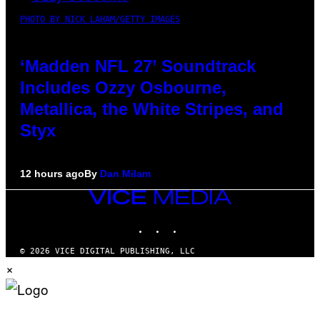
PHOTO BY NICK LAHAM/GETTY IMAGES
‘Madden NFL 27’ Soundtrack
Includes Ozzy Osbourne,
Metallica, the White Stripes, and
Styx
12 hours ago
By
Dan Milam
VICE
MEDIA
INSTAGRAM
TIKTOK
YOUTUBE
© 2026 VICE DIGITAL PUBLISHING, LLC
×