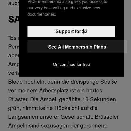
VICE membership also gives you access to
auch immer gut.”
our very best writing and exclusive new
documentaries.
SARA, 23, BRÜSSEL
Support for $2
“Es mag so klingen, als wäre eine
Pensionistin in meinem Körper gefangen,
See All Membership Plans
aber ich vermisse die Grünphasen an Wiener
Ampeln. Wenn ich in der Früh das Haus
Or, continue for free
verlasse, muss ich zunächst mal wie eine
Blöde hecheln, denn die dreispurige Straße
vor meinem Arbeitsplatz ist ein hartes
Pflaster. Die Ampel, gezählte 13 Sekunden
grün, nimmt keine Rücksicht auf die
Langsamen unserer Gesellschaft. Brüsseler
Ampeln sind sozusagen der geronnene