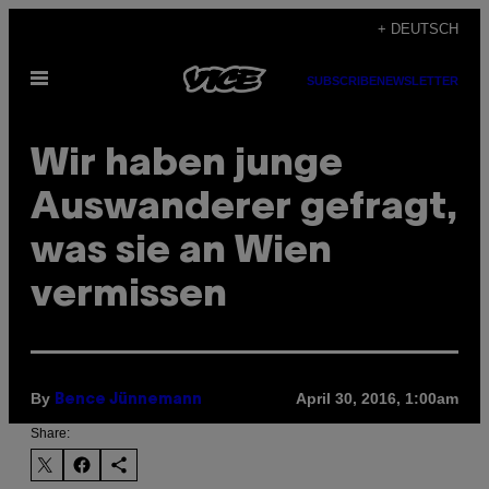
Skip
+ DEUTSCH
to
Open
content
SUBSCRIBE
NEWSLETTER
Menu
Wir haben junge
Auswanderer gefragt,
was sie an Wien
vermissen
By
April 30, 2016, 1:00am
Bence Jünnemann
Share: