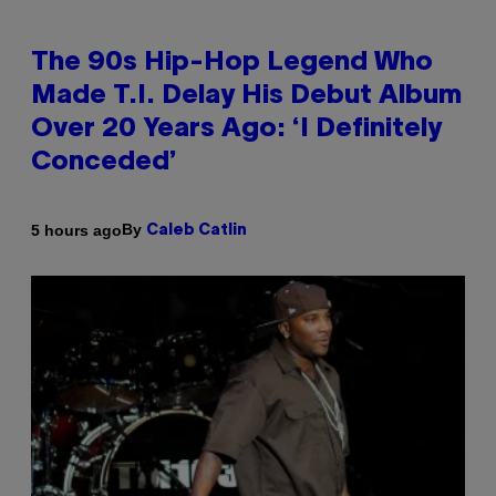
The 90s Hip-Hop Legend Who
Made T.I. Delay His Debut Album
Over 20 Years Ago: ‘I Definitely
Conceded’
By
5 hours ago
Caleb Catlin