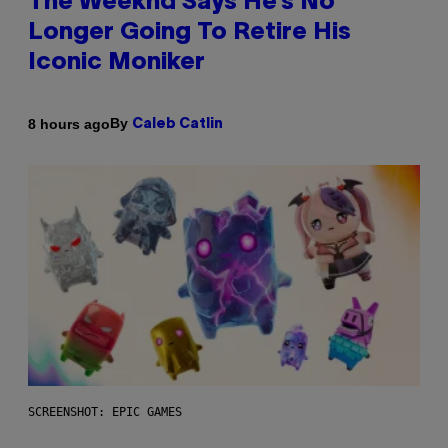
The Weeknd Says He’s No
Longer Going To Retire His
Iconic Moniker
By
8 hours ago
Caleb Catlin
SCREENSHOT: EPIC GAMES