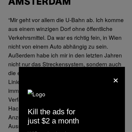
AMSTERDAM
“Mir geht vor allem die U-Bahn ab. Ich komme
aus einem winzigen Dorf ohne öffentliche
Verkehrsmittel. Da war es richtig fein, in Wien
nicht von einem Auto abhängig zu sein.
Außerdem habe ich mir in den letzten Jahren
nicht nur das Streckensystem, sondern auch
die einzelnen Charakterzüge der U-Bahn-
×
Linien eingeprägt. Man weiß unter der Erde
immer, was überirdisch so abgeht. Je nach
Verfassung der Passagiere und Dichte an
HacklerInnen, StudentInnen,
Kill the ads for
AnzugträgerInnen und TouristInnen. Und als
just $2 a month
Ausrede fürs Zuspätkommen ist die U-Bahn