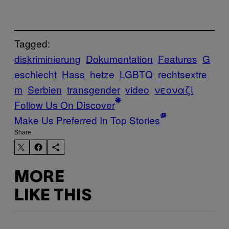
Tagged:
diskriminierung
Dokumentation
Features
G
eschlecht
Hass
hetze
LGBTQ
rechtsextre
m
Serbien
transgender
video
νεοναζί
Follow Us On Discover
Make Us Preferred In Top Stories
Share:
MORE
LIKE THIS