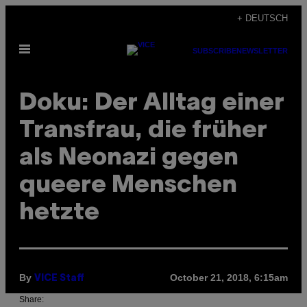
Skip
+ DEUTSCH
to
Open
content
SUBSCRIBE
NEWSLETTER
Menu
Doku: Der Alltag einer
Transfrau, die früher
als Neonazi gegen
queere Menschen
hetzte
By
October 21, 2018, 6:15am
VICE Staff
Share: