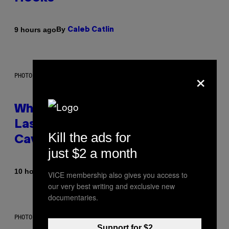
By
9 hours ago
Caleb Catlin
×
PHOTO: NASA; DR PIXEL / GETTY IMAGES
Why NASA Wants to Send a
Laser-Powered Drone Into
Kill the ads for
Caves Beneath the Moon
just $2 a month
By
10 hours ago
Luis Prada
VICE membership also gives you access to
our very best writing and exclusive new
documentaries.
PHOTO: BATUHAN TOKER / GETTY IMAGES
Support for $2