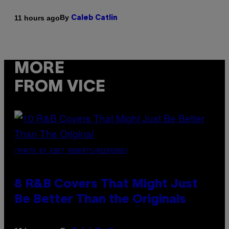
By
11 hours ago
Caleb Catlin
MORE
FROM VICE
(PHOTO BY EBET ROBERTS/REDFERNS)
8 R&B Covers That Might Just
Be Better Than the Originals