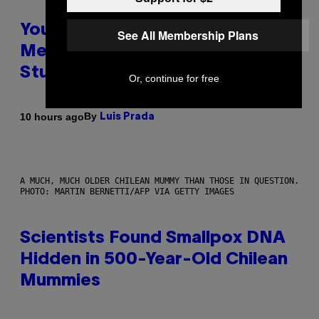
Your Desk Height Could Be
See All Membership Plans
Messing With Your Brain, New
Study Finds
Or, continue for free
By
10 hours ago
Luis Prada
A MUCH, MUCH OLDER CHILEAN MUMMY THAN THOSE IN QUESTION.
PHOTO: MARTIN BERNETTI/AFP VIA GETTY IMAGES
Scientists Found Smallpox DNA
Hidden in 500-Year-Old Chilean
Mummies