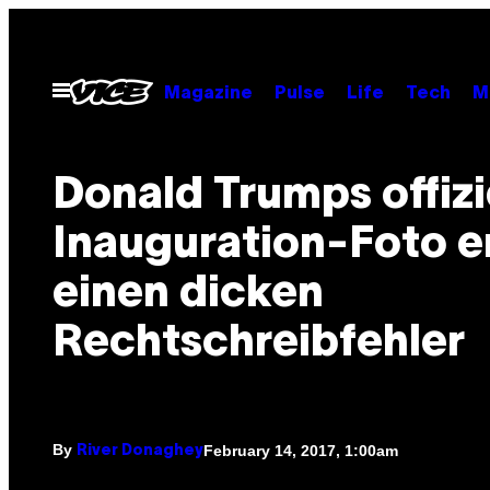
Skip
to
content
Open
Magazine
Pulse
Life
Tech
M
Menu
Donald Trumps offizi
Inauguration-Foto e
einen dicken
Rechtschreibfehler
By
February 14, 2017, 1:00am
River Donaghey