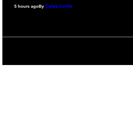
By
5 hours ago
Caleb Catlin