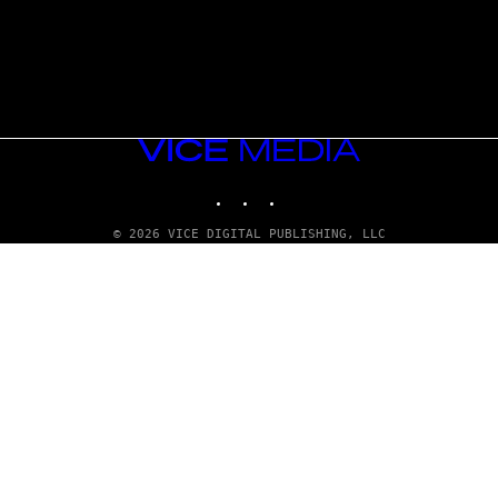
VICE
MEDIA
INSTAGRAM
TIKTOK
YOUTUBE
© 2026 VICE DIGITAL PUBLISHING, LLC