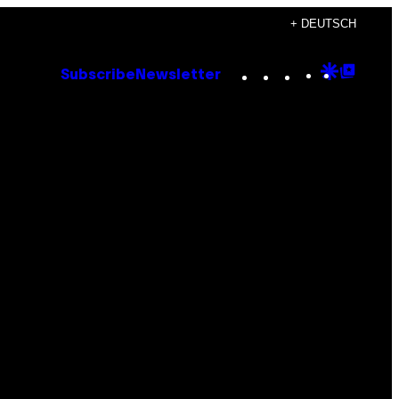
+ DEUTSCH
Instagram
TikTok
YouTube
Google
Goog
Subscribe
Newsletter
Discove
Top
Posts