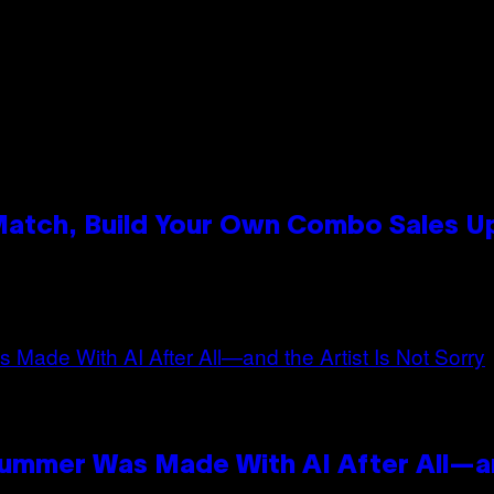
 Match, Build Your Own Combo Sales 
n
Summer Was Made With AI After All—an