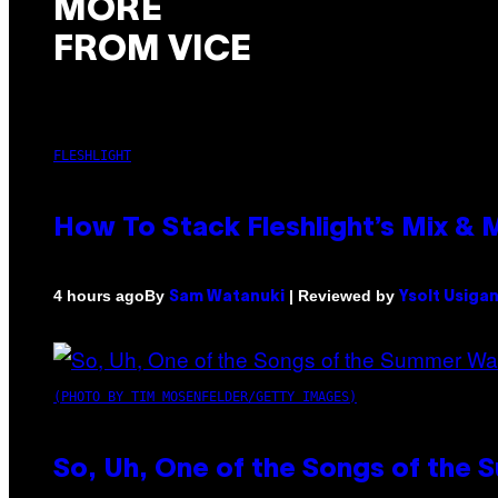
MORE
FROM VICE
FLESHLIGHT
How To Stack Fleshlight’s Mix &
By
| Reviewed by
4 hours ago
Sam Watanuki
Ysolt Usiga
(PHOTO BY TIM MOSENFELDER/GETTY IMAGES)
So, Uh, One of the Songs of the 