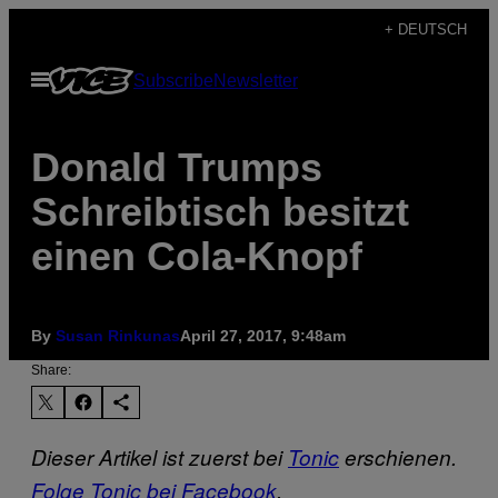
Skip
+ DEUTSCH
to
Open
Subscribe
Newsletter
content
Menu
Donald Trumps
Schreibtisch besitzt
einen Cola-Knopf
By
Susan Rinkunas
April 27, 2017, 9:48am
Share:
Dieser Artikel ist zuerst bei
Tonic
erschienen.
Folge Tonic bei Facebook
.