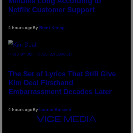
Minutes Long According to
Netflix Customer Support
4 hours ago
By
Brent Koepp
PHOTO BY JEFF KRAVITZ/FILMMAGIC
The Set of Lyrics That Still Give
Kim Deal Firsthand
Embarrassment Decades Later
4 hours ago
By
Lauren Boisvert
VICE
MEDIA
INSTAGRAM
TIKTOK
YOUTUBE