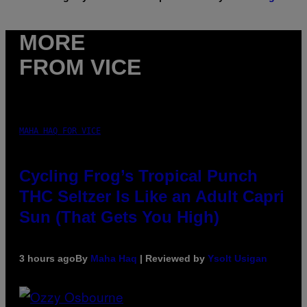
MORE
FROM VICE
MAHA HAQ FOR VICE
Cycling Frog’s Tropical Punch
THC Seltzer Is Like an Adult Capri
Sun (That Gets You High)
3 hours ago
By
Maha Haq
| Reviewed by
Ysolt Usigan