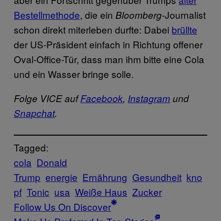
Bestellmethode
, die ein
-Journalist
Bloomberg
schon direkt miterleben durfte: Dabei
brüllte
der US-Präsident einfach in Richtung offener
Oval-Office-Tür, dass man ihm bitte eine Cola
und ein Wasser bringe solle.
Folge VICE auf
Facebook
,
Instagram
und
Snapchat
.
Tagged:
cola
Donald
Trump
energie
Ernährung
Gesundheit
kno
pf
Tonic
usa
Weiße Haus
Zucker
Follow Us On Discover