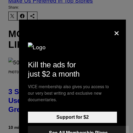
Make Us Preferred In Top Stories
Share:
×
MORE
LIKE THIS
Kill the ads for
just $2 a month
PHOTO BY GREGORY BOJORQUEZ/GETTY IMAGES
VICE membership also gives you access to
3 Songs That Were Commonly
our very best writing and exclusive new
documentaries.
Used As a Ringtone or Voicemail
Greeting in the 2000s
Support for $2
10 minutes ago
By
Dan Milam
See All Membership Plans