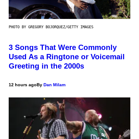
PHOTO BY GREGORY BOJORQUEZ/GETTY IMAGES
3 Songs That Were Commonly
Used As a Ringtone or Voicemail
Greeting in the 2000s
12 hours ago
By
Dan Milam