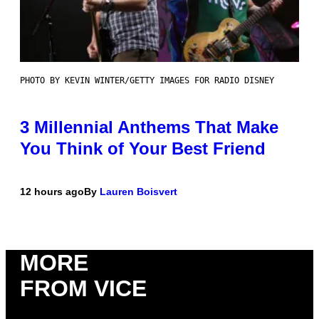
PHOTO BY KEVIN WINTER/GETTY IMAGES FOR RADIO DISNEY
3 Millennial Anthems That Make
You Think of Your Best Friend
12 hours ago
By
Lauren Boisvert
MORE
FROM VICE