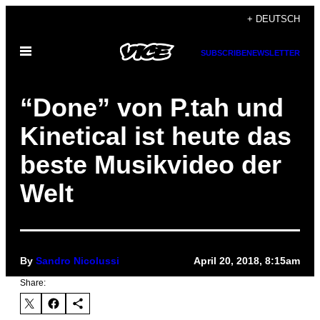
Skip
+ DEUTSCH
to
Open
content
SUBSCRIBE
NEWSLETTER
Menu
“Done” von P.tah und
Kinetical ist heute das
beste Musikvideo der
Welt
By
Sandro Nicolussi
April 20, 2018, 8:15am
Share: