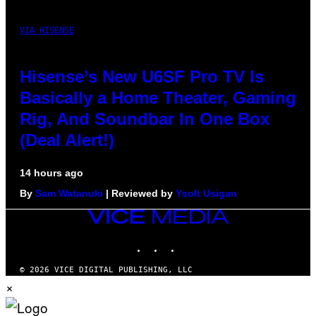
VIA HISENSE
Hisense’s New U6SF Pro TV Is
Basically a Home Theater, Gaming
Rig, And Soundbar In One Box
(Deal Alert!)
14 hours ago
By
Sam Watanuki
| Reviewed by
Ysolt Usigan
VICE
MEDIA
INSTAGRAM
TIKTOK
YOUTUBE
© 2026 VICE DIGITAL PUBLISHING, LLC
×