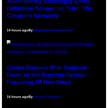
ASAP Rocky Seemingly Gives
Definitive Answer on Tyler, The
Creator’s Sexuality
14 hours ago
By
Stephen Andrew Galiher
SCREENSHOT: MACHINEGAMES/ID SOFTWARE
Quake Returns With Surprise
Dawn of the Machine Update
Featuring 19 New Maps
14 hours ago
By
Denny Connolly