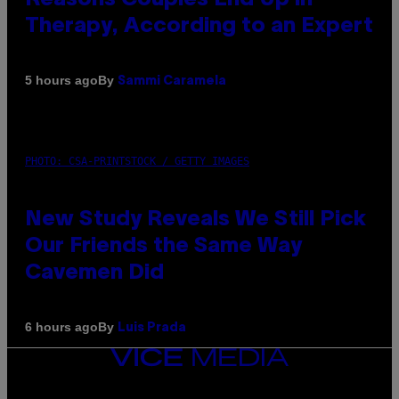
Therapy, According to an Expert
By
5 hours ago
Sammi Caramela
PHOTO: CSA-PRINTSTOCK / GETTY IMAGES
New Study Reveals We Still Pick
Our Friends the Same Way
Cavemen Did
By
6 hours ago
Luis Prada
VICE
MEDIA
INSTAGRAM
TIKTOK
YOUTUBE