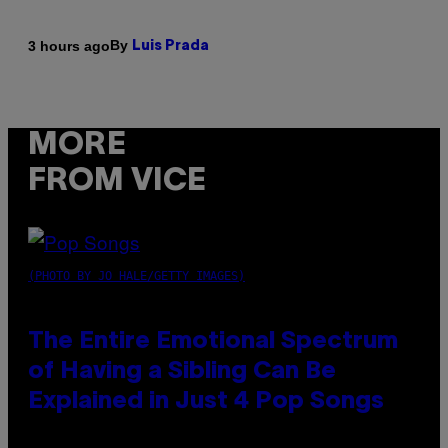
By
3 hours ago
Luis Prada
MORE
FROM VICE
(PHOTO BY JO HALE/GETTY IMAGES)
The Entire Emotional Spectrum
of Having a Sibling Can Be
Explained in Just 4 Pop Songs