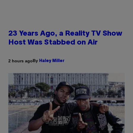
23 Years Ago, a Reality TV Show
Host Was Stabbed on Air
By
2 hours ago
Haley Miller