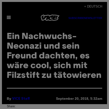
Skip
+ DEUTSCH
to
Open
content
SUBSCRIBE
NEWSLETTER
Menu
Ein Nachwuchs-
Neonazi und sein
Freund dachten, es
wäre cool, sich mit
Filzstift zu tätowieren
By
September 20, 2018, 5:32am
VICE Staff
Share: