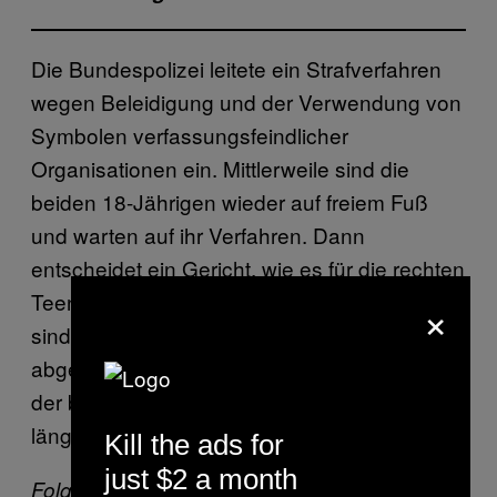
Die Bundespolizei leitete ein Strafverfahren
wegen Beleidigung und der Verwendung von
Symbolen verfassungsfeindlicher
Organisationen ein. Mittlerweile sind die
beiden 18-Jährigen wieder auf freiem Fuß
und warten auf ihr Verfahren. Dann
entscheidet ein Gericht, wie es für die rechten
Teenies weitergeht. Die Filzstift-Kritzeleien
×
sind mittlerweile wahrscheinlich wieder
abgewaschen. Bei der braunen Gesinnung
der beiden wird es wohl leider noch etwas
länger dauern.
Kill the ads for
just $2 a month
Folge VICE auf
Facebook
,
Instagram
und