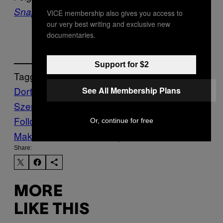
Snapchat
.
VICE membership also gives you access to
our very best writing and exclusive new
documentaries.
Support for $2
Tagged:
Dortmund
Hakenkreuz
rechte
rechte
See All Membership Plans
Szene
νεοναζί
Follow Us On Discover
Or, continue for free
Make Us Preferred In Top Stories
Share:
MORE
LIKE THIS