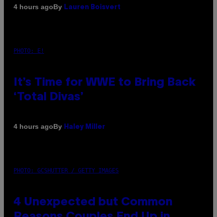
By
4 hours ago
Lauren Boisvert
PHOTO: E!
It’s Time for WWE to Bring Back
‘Total Divas’
By
4 hours ago
Haley Miller
PHOTO: GCSHUTTER / GETTY IMAGES
4 Unexpected but Common
Reasons Couples End Up in