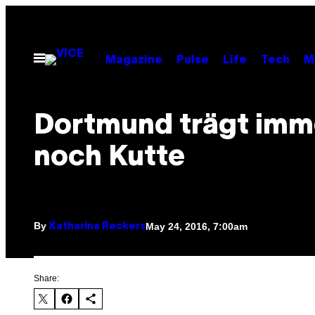
Skip
to
content
Open
Magazine
Pulse
Life
Tech
M
Menu
Dortmund trägt imm
noch Kutte
By
May 24, 2016, 7:00am
Katharina Reckers
Share: