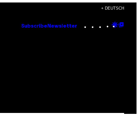
+ DEUTSCH
Instagram
TikTok
YouTube
Google
Goog
Subscribe
Newsletter
Discove
Top
Posts