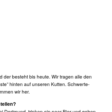
 der besteht bis heute. Wir tragen alle den
rgste” hinten auf unseren Kutten. Schwerte-
ommen wir her.
tellen?
bei Dortmund, trinken ein paar Bier und gehen