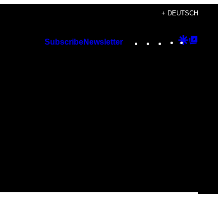
+ DEUTSCH
Instagram
TikTok
YouTube
Google
Googl
Subscribe
Newsletter
Discover
Top
Posts