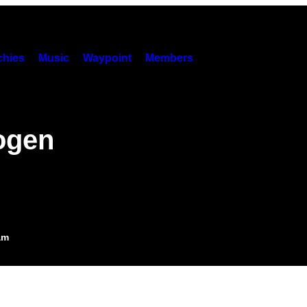
hies
Music
Waypoint
Members
ogen
am