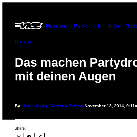
Skip
to
content
Open
Magazine
Pulse
Life
Tech
Munc
Menu
Drogen
Das machen Partydr
mit deinen Augen
By
Lisa Ludwig, Gergana Petrova
November 13, 2014, 9:11
Share: