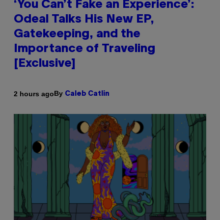
‘You Can’t Fake an Experience’:
Odeal Talks His New EP,
Gatekeeping, and the
Importance of Traveling
[Exclusive]
By
2 hours ago
Caleb Catlin