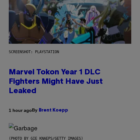
SCREENSHOT: PLAYSTATION
Marvel Tokon Year 1 DLC
Fighters Might Have Just
Leaked
By
1 hour ago
Brent Koepp
(PHOTO BY GIE KNAEPS/GETTY IMAGES)