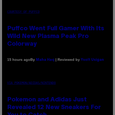
COURTESY OF PUFFCO
Puffco Went Full Gamer With Its
Wild New Plasma Peak Pro
Colorway
By
| Reviewed by
15 hours ago
Maha Haq
Ysolt Usigan
VIA POKEMON/ADIDAS/NINTENDO
Pokemon and Adidas Just
Revealed 12 New Sneakers For