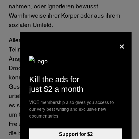
nahmen, oder ignorieren bewusst
Warnhinweise ihrer Körper oder aus ihrem
sozialen Umfeld.
×
Allerdings: Immerhin 55 Prozent der
Teilnehmer wünschten sich mehr
Ansprechpartner, bei denen sie sich über
Drogen und ihre Wirkungen informieren
können. Die Senatsverwaltung für
Kill the ads for
Gesundheit, Pflege und Gleichstellung
just $2 a month
urteilte wohl auch deshalb am Mittwoch, dass
VICE membership also gives you access to
es sich bei den allermeisten Befragten “nicht
our very best writing and exclusive new
um Süchtige, sondern um
documentaries.
Freizeitkonsumenten” handele. Daran, dass
die bislang nicht ausreichend über Drogen
Support for $2