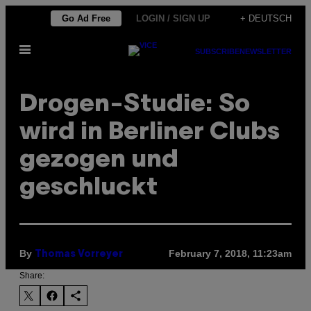
Skip
Go Ad Free
LOGIN / SIGN UP
+ DEUTSCH
to
Open
content
SUBSCRIBE
NEWSLETTER
Menu
Drogen-Studie: So
wird in Berliner Clubs
gezogen und
geschluckt
By
February 7, 2018, 11:23am
Thomas Vorreyer
Share: