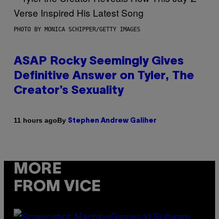
PHOTO BY MONICA SCHIPPER/GETTY IMAGES
ASAP Rocky Seemingly Gives
Definitive Answer on Tyler, The
Creator’s Sexuality
By
11 hours ago
Stephen Andrew Galiher
MORE
FROM VICE