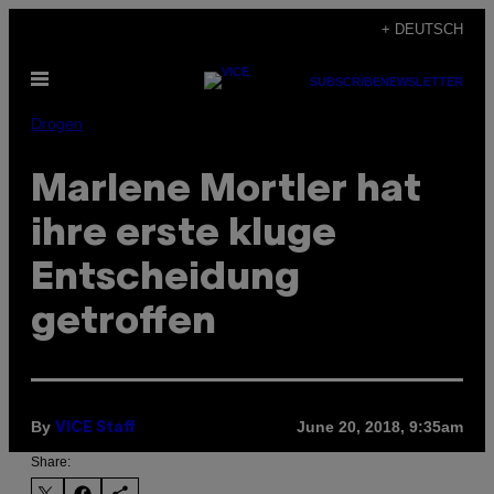
Skip
+ DEUTSCH
to
Open
content
SUBSCRIBE
NEWSLETTER
Menu
Drogen
Marlene Mortler hat
ihre erste kluge
Entscheidung
getroffen
By
June 20, 2018, 9:35am
VICE Staff
Share: