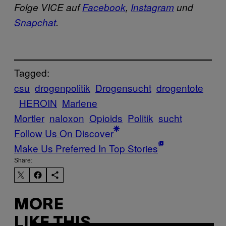
Folge VICE auf
Facebook
,
Instagram
und
Snapchat
.
Tagged:
csu
drogenpolitik
Drogensucht
drogentote
HEROIN
Marlene
Mortler
naloxon
Opioids
Politik
sucht
Follow Us On Discover
Make Us Preferred In Top Stories
Share:
MORE
LIKE THIS