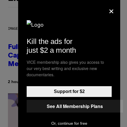
×
IMAGE: NICK DOVE
Kill the ads for
Fully-Automated Luxury Space
just $2 a month
Capitalism—This Week on VICE:
VICE membership also gives you access to
Members Only
our very best writing and exclusive new
documentaries.
By
2 hours ago
Emma Garland
Support for $2
See All Membership Plans
Or, continue for free