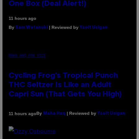
One Box (Deal Alert!)
11 hours ago
By
| Reviewed by
Sam Watanuki
Ysolt Usigan
MAHA HAQ FOR VICE
Cycling Frog’s Tropical Punch
THC Seltzer Is Like an Adult
Capri Sun (That Gets You High)
By
| Reviewed by
11 hours ago
Maha Haq
Ysolt Usigan