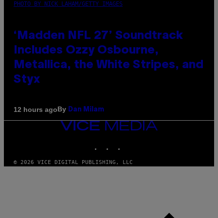
PHOTO BY NICK LAHAM/GETTY IMAGES
‘Madden NFL 27’ Soundtrack
Includes Ozzy Osbourne,
Metallica, the White Stripes, and
Styx
By
12 hours ago
Dan Milam
VICE
MEDIA
INSTAGRAM
TIKTOK
YOUTUBE
© 2026 VICE DIGITAL PUBLISHING, LLC