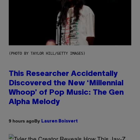
(PHOTO BY TAYLOR HILL/GETTY IMAGES)
This Researcher Accidentally
Discovered the New ‘Millennial
Whoop’ of Pop Music: The Gen
Alpha Melody
By
9 hours ago
Lauren Boisvert