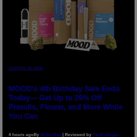
COURTESY OF MOOD
MOOD’s 4th Birthday Sale Ends
Today— Get Up to 25% Off
Prerolls, Flower, and More While
You Can
4 hours ago
By
Maha Haq
| Reviewed by
Ysolt Usigan