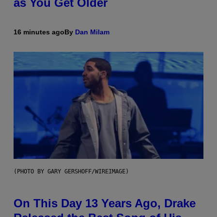
as You Get Older
16 minutes ago
By
Dan Milam
(PHOTO BY GARY GERSHOFF/WIREIMAGE)
On This Day 13 Years Ago, Drake