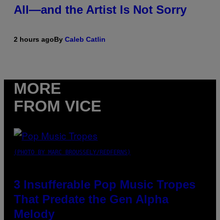
All—and the Artist Is Not Sorry
2 hours ago
By
Caleb Catlin
MORE
FROM VICE
(PHOTO BY MARC BROUSSELY/REDFERNS)
3 Insufferable Pop Music Tropes
That Predate the Gen Alpha
Melody