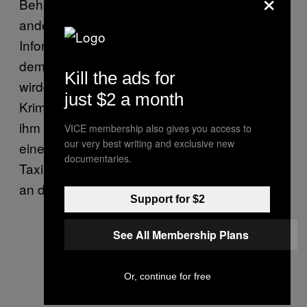
×
Behauptung wird durch Ortsangaben und
andere auf dem Telefon gespeicherte
Informationen untermauert. Außerdem wird
dem Betroffenen gesagt, dass er beobachtet
Kill the ads for
wird—die Aufenthaltsorte können die
just $2 a month
Kriminellen via GPS tracken. Schließlich wird
ihm befohlen, nicht aufzulegen, bis er zu
VICE membership also gives you access to
our very best writing and exclusive new
einem Geldautomaten geführt und mit einem
documentaries.
Taxi zu einem Treffpunkt gebracht worden ist,
an dem die Geldübergabe stattfindet.
Support for $2
See All Membership Plans
Or, continue for free