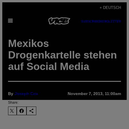
Skip
+ DEUTSCH
to
Open
content
SUBSCRIBE
NEWSLETTER
Menu
Mexikos
Drogenkartelle stehen
auf Social Media
By
Joseph Cox
November 7, 2013, 11:00am
Share: