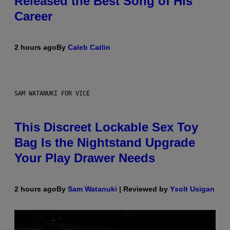
Released the Best Song of His
Career
2 hours ago
By
Caleb Catlin
SAM WATANUKI FOR VICE
This Discreet Lockable Sex Toy
Bag Is the Nightstand Upgrade
Your Play Drawer Needs
2 hours ago
By
Sam Watanuki
| Reviewed by
Ysolt Usigan