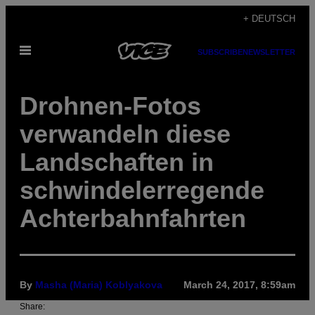
Skip
+ DEUTSCH
to
Open
content
SUBSCRIBE
NEWSLETTER
Menu
Drohnen-Fotos
verwandeln diese
Landschaften in
schwindelerregende
Achterbahnfahrten
By
Masha (Maria) Koblyakova
March 24, 2017, 8:59am
Share: