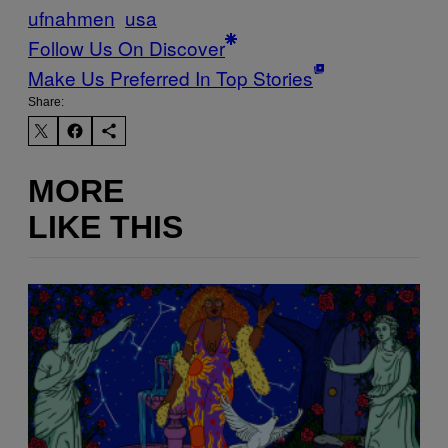
ufnahmen
usa
Follow Us On Discover
Make Us Preferred In Top Stories
Share:
MORE
LIKE THIS