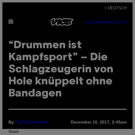
Skip
+ DEUTSCH
to
Open
content
SUBSCRIBE
NEWSLETTER
Menu
“Drummen ist
Kampfsport” – Die
Schlagzeugerin von
Hole knüppelt ohne
Bandagen
By
December 10, 2017, 3:45am
Patty Schemel
Share: