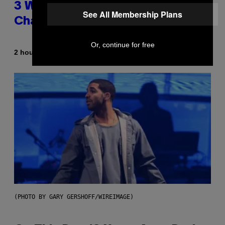
3 Ways Your Music Taste
See All Membership Plans
Changes as You Get Older
Or, continue for free
By
2 hours ago
Dan Milam
(PHOTO BY GARY GERSHOFF/WIREIMAGE)