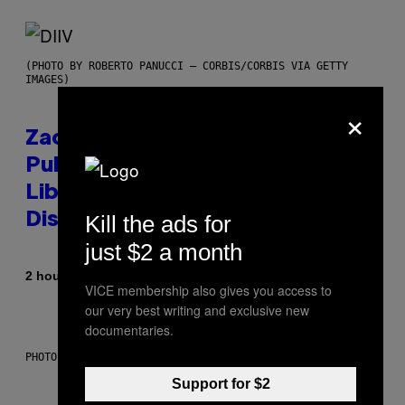
(PHOTO BY ROBERTO PANUCCI – CORBIS/CORBIS VIA GETTY
IMAGES)
×
Zachary Cole Smith Wants a
Publicly Owned Music Streaming
Library Built on Spotify’s
Kill the ads for
Dismantled Bones
just $2 a month
By
2 hours ago
Lauren Boisvert
VICE membership also gives you access to
our very best writing and exclusive new
documentaries.
PHOTO ILLUSTRATION BY IAN WALDIE/GETTY IMAGES
Support for $2