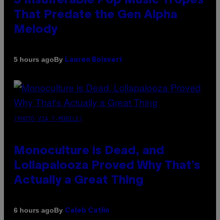
3 Insufferable Pop Music Tropes
That Predate the Gen Alpha
Melody
By
5 hours ago
Lauren Boisvert
(PHOTO VIA T-MOBILE)
Monoculture is Dead, and
Lollapalooza Proved Why That’s
Actually a Great Thing
By
6 hours ago
Caleb Catlin