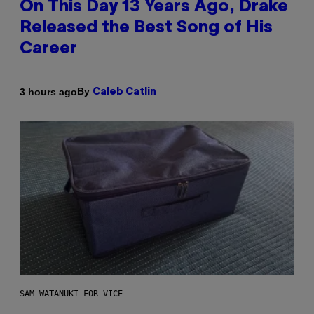
On This Day 13 Years Ago, Drake
Released the Best Song of His
Career
By
3 hours ago
Caleb Catlin
SAM WATANUKI FOR VICE