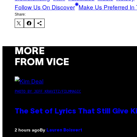
Follow Us On Discover
Make Us Preferred In 
Share:
MORE
FROM VICE
PHOTO BY JEFF KRAVITZ/FILMMAGIC
The Set of Lyrics That Still Giv
By
2 hours ago
Lauren Boisvert