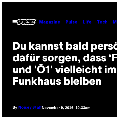
Skip
to
content
Open
Magazine
Pulse
Life
Tech
M
Menu
Du kannst bald pers
dafür sorgen, dass ‘
und ‘Ö1’ vielleicht im
Funkhaus bleiben
By
November 9, 2016, 10:33am
Noisey Staff