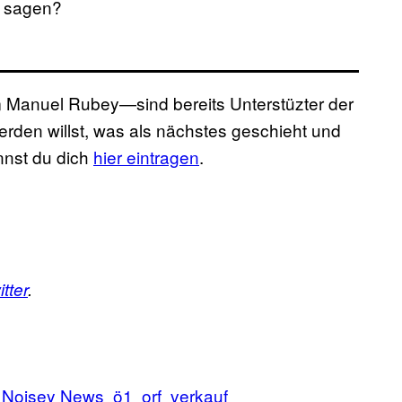
in sagen?
Manuel Rubey—sind bereits Unterstüzter der
 werden willst, was als nächstes geschieht und
nst du dich
hier eintragen
​.
itter
.
Noisey News
ö1
orf
verkauf