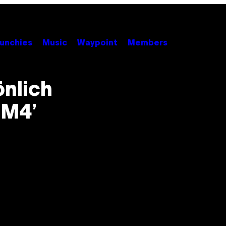
unchies
Music
Waypoint
Members
önlich
FM4’