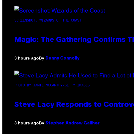
SCREENSHOT: WIZARDS OF THE COAST
Magic: The Gathering Confirms T
By
3 hours ago
Denny Connolly
PHOTO BY JAMIE MCCARTHY/GETTY IMAGES
Steve Lacy Responds to Controver
By
3 hours ago
Stephen Andrew Galiher