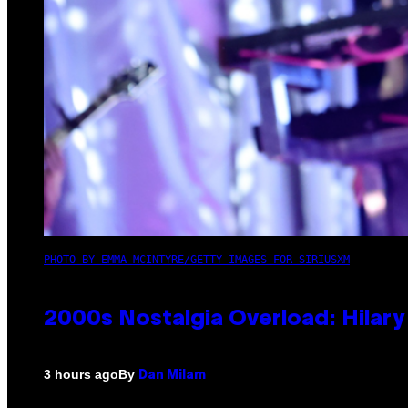
PHOTO BY EMMA MCINTYRE/GETTY IMAGES FOR SIRIUSXM
2000s Nostalgia Overload: Hilar
By
3 hours ago
Dan Milam