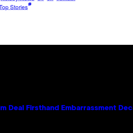
Top Stories
e Kim Deal Firsthand Embarrassment De