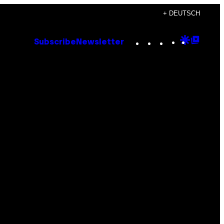
+ DEUTSCH
Instagram
TikTok
YouTube
Google
Goog
Subscribe
Newsletter
Discove
Top
Posts