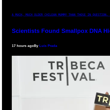
A MUCH, MUCH OLDER CHILEAN MUMMY THAN THOSE IN QUESTION. 
Scientists Found Smallpox DNA Hi
17 hours ago
By
Luis Prada