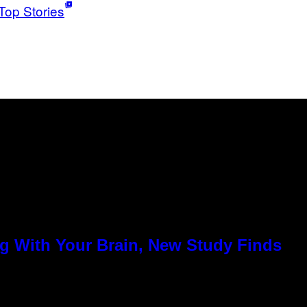
Top Stories
g With Your Brain, New Study Finds