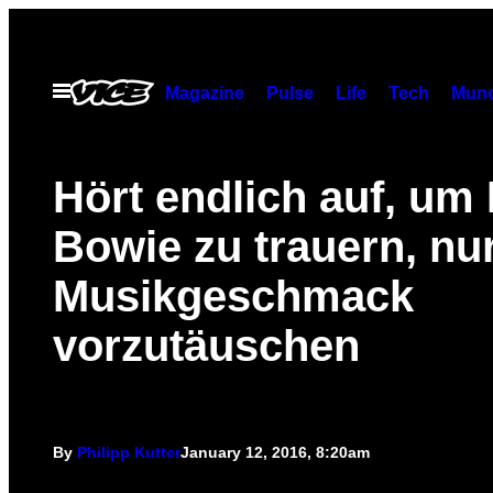
Skip
to
content
Open
Magazine
Pulse
Life
Tech
Munc
Menu
Hört endlich auf, um
Bowie zu trauern, nu
Musikgeschmack
vorzutäuschen
By
Philipp Kutter
January 12, 2016, 8:20am