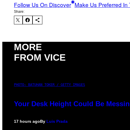
Follow Us On Discover
Make Us Preferred In 
Share:
MORE
FROM VICE
PHOTO: BATUHAN TOKER / GETTY IMAGES
Your Desk Height Could Be Messin
17 hours ago
By
Luis Prada