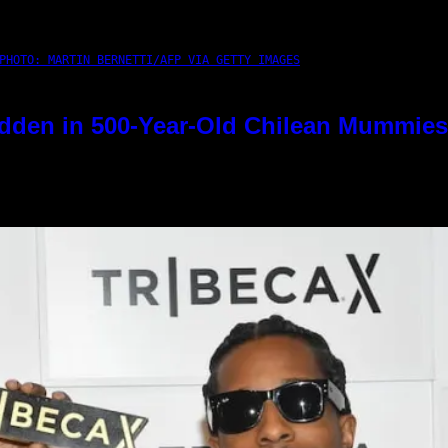
PHOTO: MARTIN BERNETTI/AFP VIA GETTY IMAGES
dden in 500-Year-Old Chilean Mummies