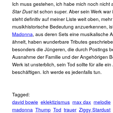
Ich muss gestehen, ich habe mich noch nicht 
ist schon super. Aber sein Werk war i
Star Dust
steht definitiv auf meiner Liste weit oben, me
musikhistorische Bedeutung anzuerkennen, ist 
Madonna
, aus deren Sets eine musikalische 
ähnelt, haben wunderbare Tributes geschrieb
besonders die Jüngeren, die durch Postings b
Ausnahme der Familie und der Angehörigen 
Werk ist unsterblich, sein Tod sollte für alle ei
beschäftigen. Ich werde es jedenfalls tun.
Tagged:
david bowie
eklektizismus
max dax
melodie
madonna
Thump
Tod
trauer
Ziggy Stardust