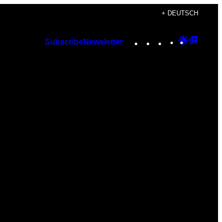
+ DEUTSCH
Instagram
TikTok
YouTube
Google
Googl
Subscribe
Newsletter
Discover
Top
Posts