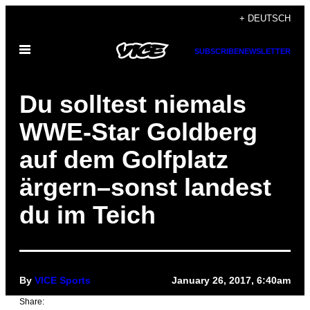
Skip
+ DEUTSCH
to
Open
content
SUBSCRIBE
NEWSLETTER
Menu
Du solltest niemals
WWE-Star Goldberg
auf dem Golfplatz
ärgern–sonst landest
du im Teich
By
VICE Sports
January 26, 2017, 6:40am
Share: