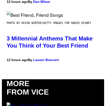
12 hours ago
By
Dan Milam
PHOTO BY KEVIN WINTER/GETTY IMAGES FOR RADIO DISNEY
3 Millennial Anthems That Make
You Think of Your Best Friend
12 hours ago
By
Lauren Boisvert
MORE
FROM VICE