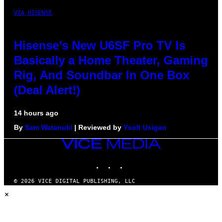
VIA HISENSE
Hisense’s New U6SF Pro TV Is
Basically a Home Theater, Gaming
Rig, And Soundbar In One Box
(Deal Alert!)
14 hours ago
By
Sam Watanuki
| Reviewed by
Ysolt Usigan
VICE
MEDIA
INSTAGRAM
TIKTOK
YOUTUBE
© 2026 VICE DIGITAL PUBLISHING, LLC
×