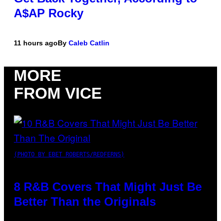
A$AP Rocky
11 hours ago
By
Caleb Catlin
MORE
FROM VICE
(PHOTO BY EBET ROBERTS/REDFERNS)
8 R&B Covers That Might Just Be
Better Than the Originals