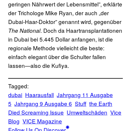
geringen Nährwert der Lebensmittel”, erklärte
der Trichologe Mike Ryan, der auch „der
Dubai-Haar-Doktor” genannt wird, gegenüber
. Doch da Haartransplantationen
The National
in Dubai bei 5.445 Dollar anfangen, ist die
regionale Methode vielleicht die beste:
einfach elegant über die Schulter fallen
lassen—also die Kufiya.
Tagged:
dubai
Haarausfall
Jahrgang 11 Ausgabe
5
Jahrgang 9 Ausgabe 6
Stuff
the Earth
Died Screaming Issue
Umweltschäden
Vice
Blog
VICE Magazine
Follow Us On Discover