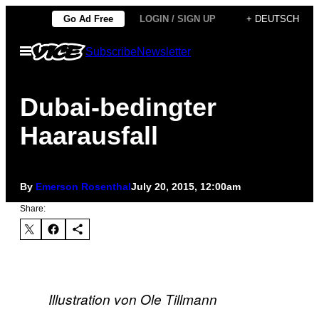
Skip
Go Ad Free
LOGIN / SIGN UP
+ DEUTSCH
to
Open
Subscribe
Newsletter
content
Menu
Dubai-bedingter
Haarausfall
By
Emerson Rosenthal
July 20, 2015, 12:00am
Share:
Illustration von Ole Tillmann