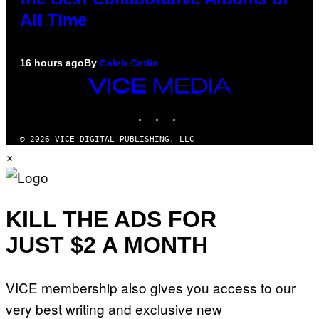
All Time
16 hours ago
By
Caleb Catlin
VICE
MEDIA
INSTAGRAM
TIKTOK
YOUTUBE
© 2026 VICE DIGITAL PUBLISHING, LLC
×
KILL THE ADS FOR
JUST $2 A MONTH
VICE membership also gives you access to our
very best writing and exclusive new