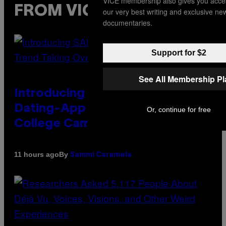
VICE membership also gives you acce
FROM VICE
our very best writing and exclusive ne
documentaries.
Support for $2
See All Membership P
Introducing SABSing, the Anti-
Dating-App Trend Taking Over
Or, continue for free
College Campuses
By
11 hours ago
Sammi Caramela