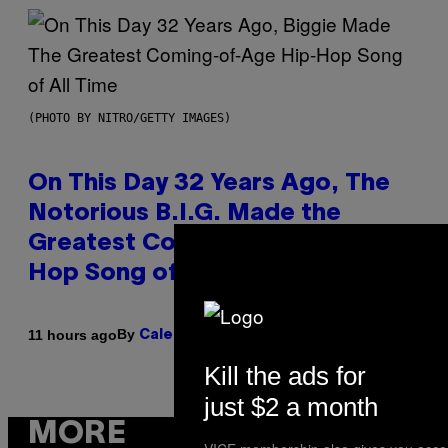
(PHOTO BY NITRO/GETTY IMAGES)
On This Day 32 Years Ago, The
Notorious B.I.G. Made the
Greatest Coming-Of-Age Hip-
Hop Song of All Time
By
11 hours ago
Caleb Catlin
Kill the ads for
just $2 a month
MORE