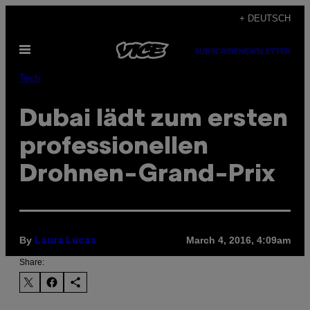
Skip
+ DEUTSCH
to
Open
content
SUBSCRIBE
NEWSLETTER
Menu
Tech
Dubai lädt zum ersten
professionellen
Drohnen-Grand-Prix
By
March 4, 2016, 4:09am
Laura Lucas
Share: