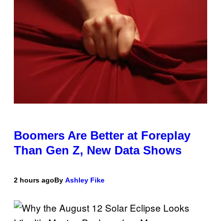
Boomers Are Better at Foreplay
Than Gen Z, New Data Shows
2 hours ago
By
Ashley Fike