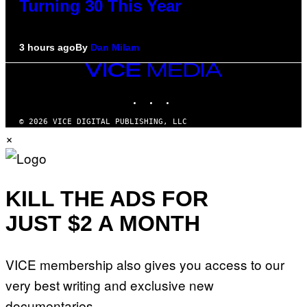
Turning 30 This Year
3 hours ago
By
Dan Milam
VICE
MEDIA
INSTAGRAM
TIKTOK
YOUTUBE
© 2026 VICE DIGITAL PUBLISHING, LLC
×
KILL THE ADS FOR
JUST $2 A MONTH
VICE membership also gives you access to our
very best writing and exclusive new
documentaries.