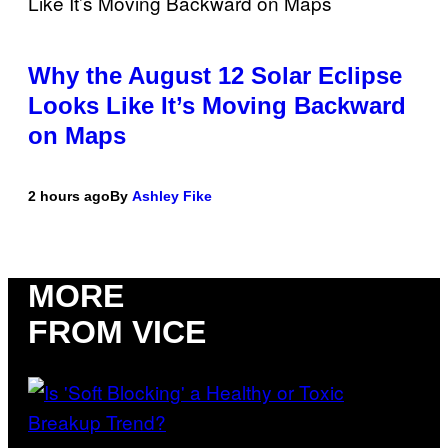
Why the August 12 Solar Eclipse
Looks Like It’s Moving Backward
on Maps
2 hours ago
By
Ashley Fike
MORE
FROM VICE