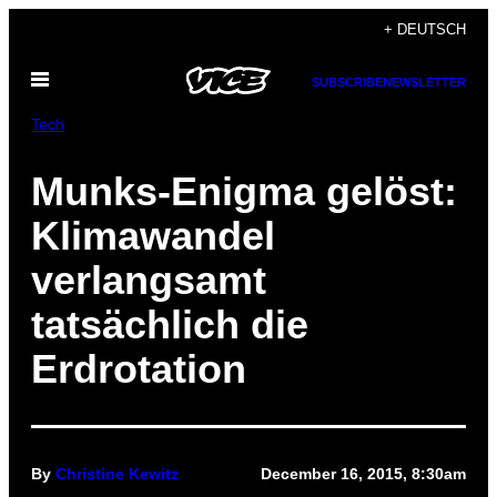
Skip
+ DEUTSCH
to
Open
content
SUBSCRIBE
NEWSLETTER
Menu
Tech
Munks-Enigma gelöst:
Klimawandel
verlangsamt
tatsächlich die
Erdrotation
By
Christine Kewitz
December 16, 2015, 8:30am