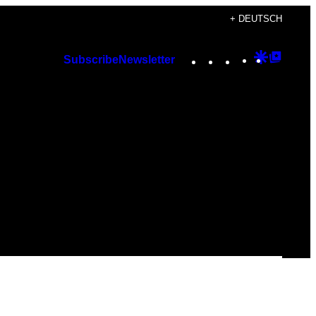
+ DEUTSCH
Instagram
TikTok
YouTube
Google
Googl
Subscribe
Newsletter
Discover
Top
Posts