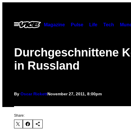
Skip
to
content
Open
Magazine
Pulse
Life
Tech
Munc
Menu
Durchgeschnittene K
in Russland
By
Oscar Rickett
November 27, 2011, 8:00pm
Share: