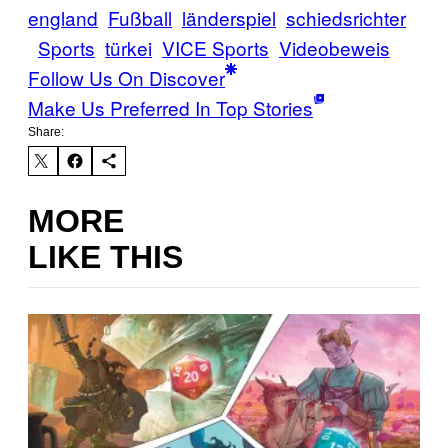
england
Fußball
länderspiel
schiedsrichter
Sports
türkei
VICE Sports
Videobeweis
Follow Us On Discover
Make Us Preferred In Top Stories
Share:
MORE
LIKE THIS