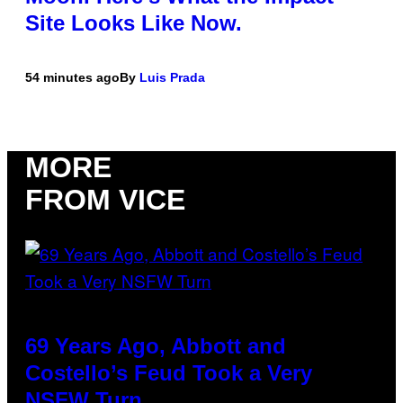
Site Looks Like Now.
54 minutes ago
By
Luis Prada
MORE
FROM VICE
69 Years Ago, Abbott and
Costello’s Feud Took a Very
NSFW Turn