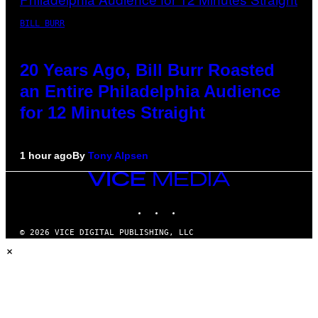
BILL BURR
20 Years Ago, Bill Burr Roasted
an Entire Philadelphia Audience
for 12 Minutes Straight
1 hour ago
By
Tony Alpsen
VICE
MEDIA
INSTAGRAM
TIKTOK
YOUTUBE
© 2026 VICE DIGITAL PUBLISHING, LLC
×