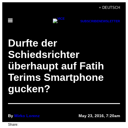
Skip
+ DEUTSCH
to
Open
content
SUBSCRIBE
NEWSLETTER
Menu
Durfte der
Schiedsrichter
überhaupt auf Fatih
Terims Smartphone
gucken?
By
Mirko Lorenz
May 23, 2016, 7:20am
Share: