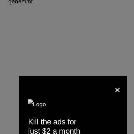
gehemmt.
×
Kill the ads for
just $2 a month