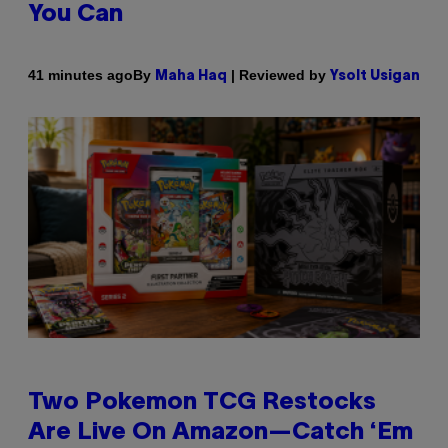
You Can
By
| Reviewed by
41 minutes ago
Maha Haq
Ysolt Usigan
Two Pokemon TCG Restocks
Are Live On Amazon—Catch ‘Em