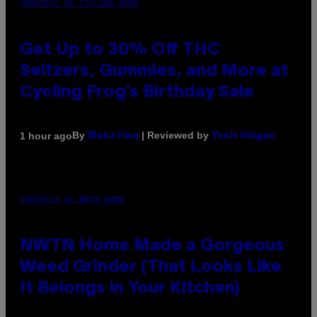
COURTESY OF CYCLING FROG
Get Up to 30% Off THC
Seltzers, Gummies, and More at
Cycling Frog’s Birthday Sale
By
| Reviewed by
1 hour ago
Maha Haq
Ysolt Usigan
COURTESY OF NWTN HOME
NWTN Home Made a Gorgeous
Weed Grinder (That Looks Like
It Belongs in Your Kitchen)