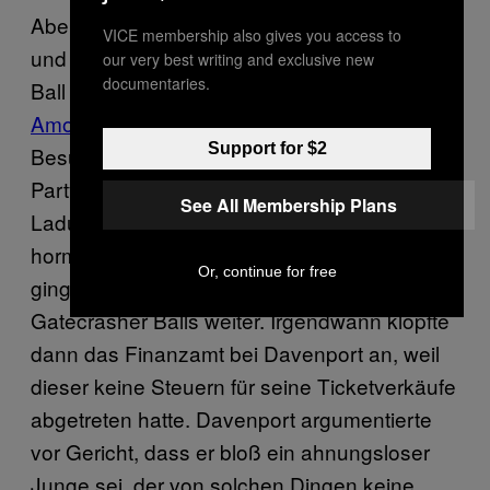
Aber alle guten Dinge haben auch ein Ende
VICE membership also gives you access to
und für mich kam dieses nach dem Country
our very best writing and exclusive new
documentaries.
Ball 1987, der eine Woche nach dem
Amoklauf von Hungerford
stattfand. Die
Support for $2
Besucherzahl war die niedrigste der ganzen
Partysaison. Da aber jede Saison eine frische
See All Membership Plans
Ladung abenteuerlustiger und
hormongesteuerter Schulkinder hervorbringt,
Or, continue for free
ging es noch ein paar Jahre mit den
Gatecrasher Balls weiter. Irgendwann klopfte
dann das Finanzamt bei Davenport an, weil
dieser keine Steuern für seine Ticketverkäufe
abgetreten hatte. Davenport argumentierte
vor Gericht, dass er bloß ein ahnungsloser
Junge sei, der von solchen Dingen keine