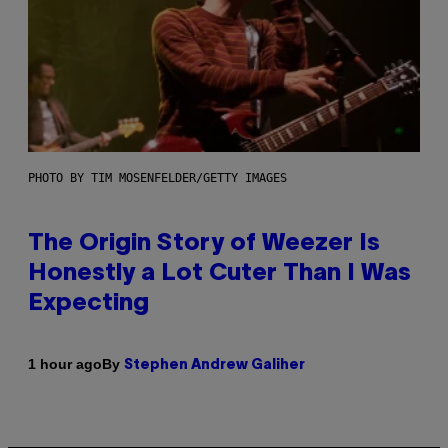
PHOTO BY TIM MOSENFELDER/GETTY IMAGES
The Origin Story of Weezer Is
Honestly a Lot Cuter Than I Was
Expecting
By
1 hour ago
Stephen Andrew Galiher