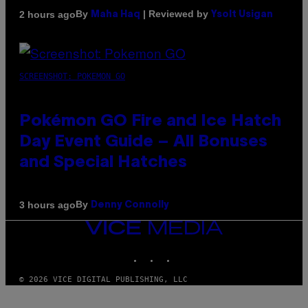
By
| Reviewed by
2 hours ago
Maha Haq
Ysolt Usigan
SCREENSHOT: POKEMON GO
Pokémon GO Fire and Ice Hatch
Day Event Guide – All Bonuses
and Special Hatches
By
3 hours ago
Denny Connolly
VICE
MEDIA
INSTAGRAM
TIKTOK
YOUTUBE
© 2026 VICE DIGITAL PUBLISHING, LLC