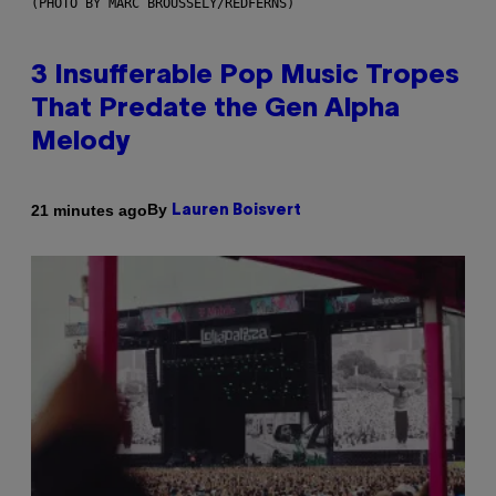
(PHOTO BY MARC BROUSSELY/REDFERNS)
3 Insufferable Pop Music Tropes
That Predate the Gen Alpha
Melody
By
21 minutes ago
Lauren Boisvert