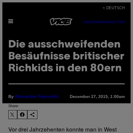
Skip
+ DEUTSCH
to
Open
content
SUBSCRIBE
NEWSLETTER
Menu
Die ausschweifenden
Besäufnisse britischer
Richkids in den 80ern
By
December 27, 2015, 1:00am
Alexander Reynolds
Share:
Vor drei Jahrzehenten konnte man in West