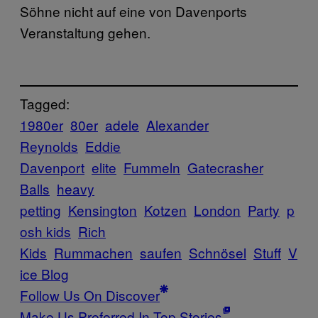
Söhne nicht auf eine von Davenports
Veranstaltung gehen.
Tagged:
1980er
80er
adele
Alexander
Reynolds
Eddie
Davenport
elite
Fummeln
Gatecrasher
Balls
heavy
petting
Kensington
Kotzen
London
Party
p
osh kids
Rich
Kids
Rummachen
saufen
Schnösel
Stuff
V
ice Blog
Follow Us On Discover
Make Us Preferred In Top Stories