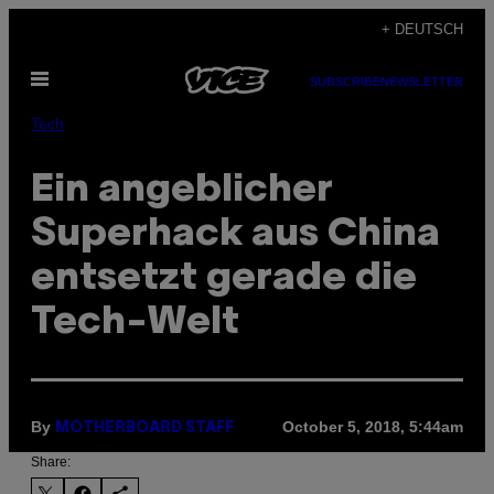
Skip
+ DEUTSCH
to
Open
content
SUBSCRIBE
NEWSLETTER
Menu
Tech
Ein angeblicher
Superhack aus China
entsetzt gerade die
Tech-Welt
By
October 5, 2018, 5:44am
MOTHERBOARD STAFF
Share: