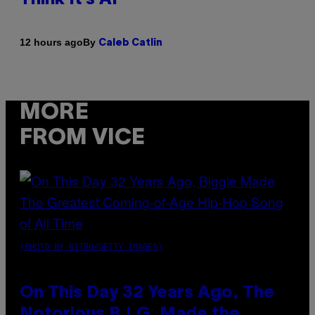
By
12 hours ago
Caleb Catlin
MORE
FROM VICE
(PHOTO BY NITRO/GETTY IMAGES)
On This Day 32 Years Ago, The
Notorious B.I.G. Made the