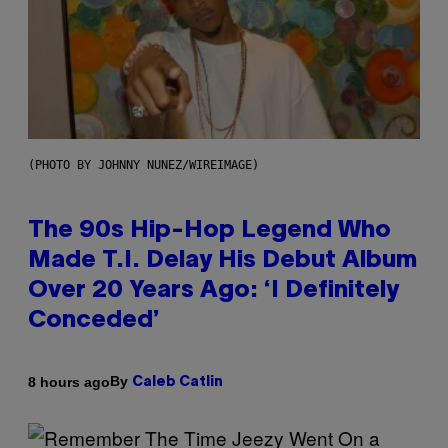
(PHOTO BY JOHNNY NUNEZ/WIREIMAGE)
The 90s Hip-Hop Legend Who
Made T.I. Delay His Debut Album
Over 20 Years Ago: ‘I Definitely
Conceded’
By
8 hours ago
Caleb Catlin