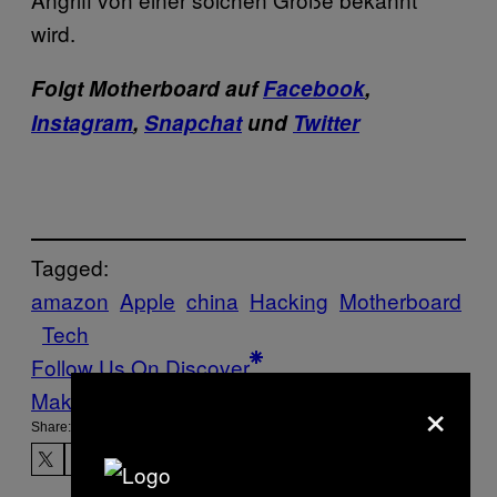
wird.
Folgt Motherboard auf
Facebook
,
Instagram
,
Snapchat
und
Twitter
Tagged:
amazon
Apple
china
Hacking
Motherboard
Tech
Follow Us On Discover
×
Make Us Preferred In Top Stories
Share: