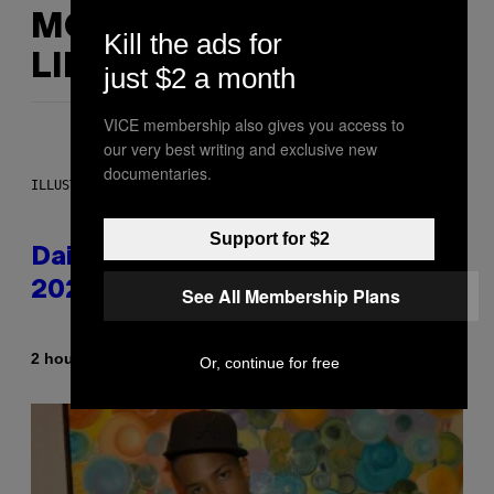
MORE
Kill the ads for
LIKE THIS
just $2 a month
VICE membership also gives you access to
our very best writing and exclusive new
documentaries.
ILLUSTRATION BY REESA.
Support for $2
Daily Horoscope: August 10,
2026
See All Membership Plans
By
2 hours ago
Ashley Fike
Or, continue for free