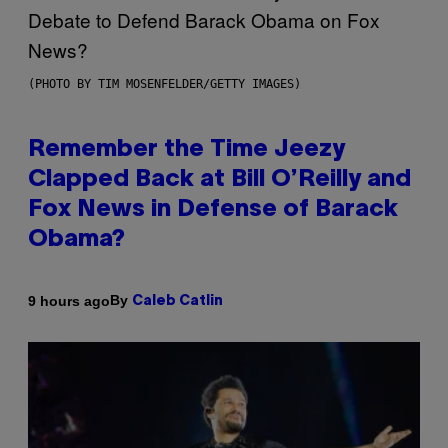
(PHOTO BY TIM MOSENFELDER/GETTY IMAGES)
Remember the Time Jeezy
Clapped Back at Bill O’Reilly and
Fox News in Defense of Barack
Obama?
By
9 hours ago
Caleb Catlin