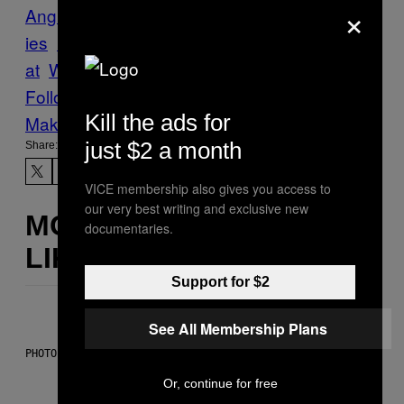
×
Angriff
china
Denken
Food
freunde
Munch
ies
Rechnung
Restaurant
Schlägerei
Straft
at
WTF
Follow Us On Discover
Kill the ads for
Make Us Preferred In Top Stories
just $2 a month
Share:
VICE membership also gives you access to
our very best writing and exclusive new
MORE
documentaries.
LIKE THIS
Support for $2
See All Membership Plans
PHOTO BY SCOTT LEGATO/GETTY IMAGES
Or, continue for free