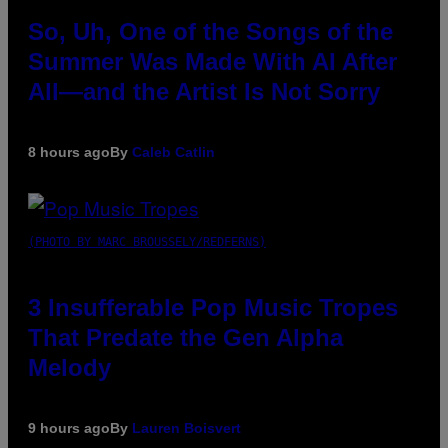
So, Uh, One of the Songs of the
Summer Was Made With AI After
All—and the Artist Is Not Sorry
8 hours ago
By
Caleb Catlin
(PHOTO BY MARC BROUSSELY/REDFERNS)
3 Insufferable Pop Music Tropes
That Predate the Gen Alpha
Melody
9 hours ago
By
Lauren Boisvert