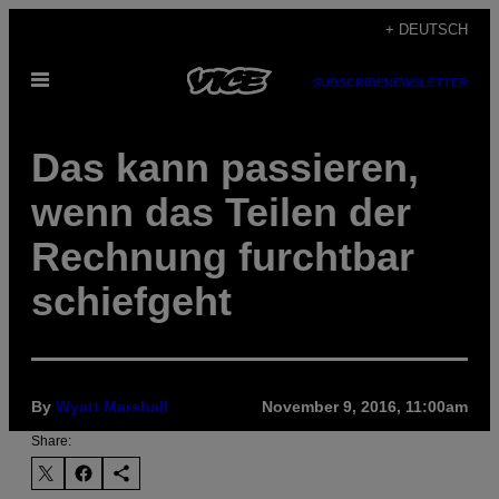
Skip
+ DEUTSCH
to
Open
content
SUBSCRIBE
NEWSLETTER
Menu
Das kann passieren,
wenn das Teilen der
Rechnung furchtbar
schiefgeht
By
Wyatt Marshall
November 9, 2016, 11:00am
Share: