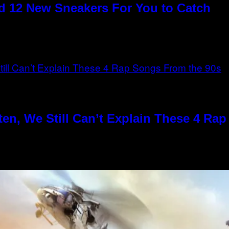
 12 New Sneakers For You to Catch
en, We Still Can’t Explain These 4 Ra