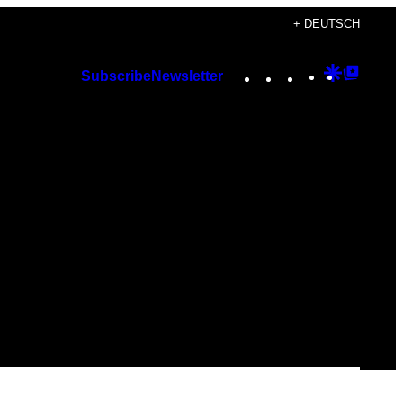
+ DEUTSCH
Instagram
TikTok
YouTube
Google
Googl
Subscribe
Newsletter
Discover
Top
Posts