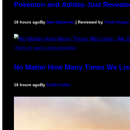
Pokemon and Adidas Just Revealed
16 hours ago
By
Sam Watanuki
| Reviewed by
Ysolt Usigan
(PHOTO BY DAVID CORIO/REDFERNS)
No Matter How Many Times We List
16 hours ago
By
Caleb Catlin