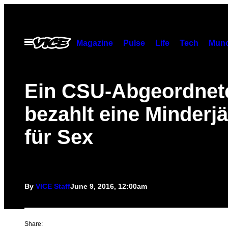
Skip
to
content
Open
Magazine
Pulse
Life
Tech
Munc
Menu
​Ein CSU-Abgeordnet
bezahlt eine Minderj
für Sex
By
VICE Staff
June 9, 2016, 12:00am
Share: