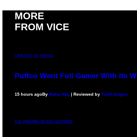
MORE
FROM VICE
COURTESY OF PUFFCO
Puffco Went Full Gamer With Its 
15 hours ago
By
Maha Haq
| Reviewed by
Ysolt Usigan
VIA POKEMON/ADIDAS/NINTENDO