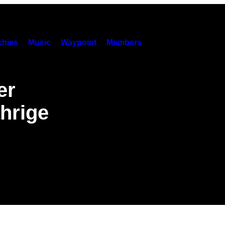
hies
Music
Waypoint
Members
er
ährige