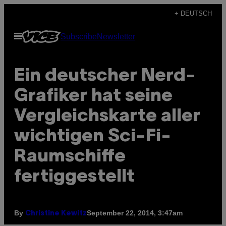
Skip
+ DEUTSCH
to
Open
Subscribe
Newsletter
content
Menu
Ein deutscher Nerd-
Grafiker hat seine
Vergleichskarte aller
wichtigen Sci-Fi-
Raumschiffe
fertiggestellt
By
September 22, 2014, 3:47am
Christine Kewitz