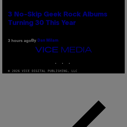
3 No-Skip Geek Rock Albums
Turning 30 This Year
By
3 hours ago
Dan Milam
VICE
MEDIA
INSTAGRAM
TIKTOK
YOUTUBE
© 2026 VICE DIGITAL PUBLISHING, LLC