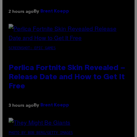
By
2 hours ago
Brent Koepp
SCREENSHOT: EPIC GAMES
Perlica Fortnite Skin Revealed –
Release Date and How to Get It
Free
By
3 hours ago
Brent Koepp
PHOTO BY BOB BERG/GETTY IMAGES