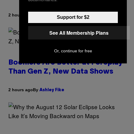
By
2 hours ago
Ashley Fike
Support for $2
See All Membership Plans
Or, continue for free
Boomers Are Better at Foreplay
Than Gen Z, New Data Shows
By
2 hours ago
Ashley Fike