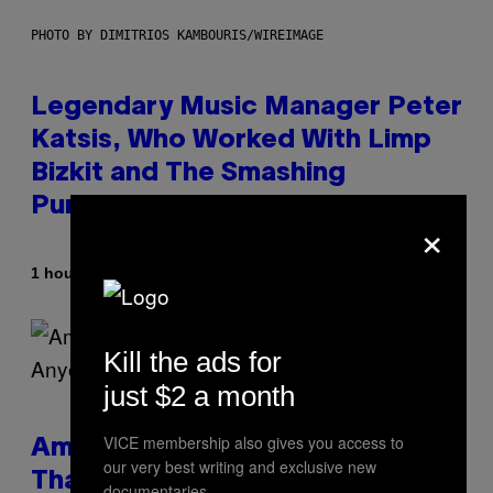
PHOTO BY DIMITRIOS KAMBOURIS/WIREIMAGE
Legendary Music Manager Peter
Katsis, Who Worked With Limp
Bizkit and The Smashing
Pumpkins, Has Died
×
By
1 hour ago
Stephen Andrew Galiher
Kill the ads for
just $2 a month
VICE membership also gives you access to
Americans Watch Porn Longer
our very best writing and exclusive new
Than Anyone Else, Survey Finds
documentaries.