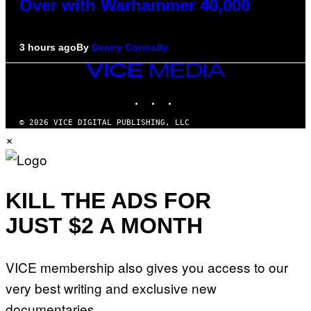
Over with Warhammer 40,000
3 hours ago
By
Denny Connolly
VICE
MEDIA
INSTAGRAM
TIKTOK
YOUTUBE
© 2026 VICE DIGITAL PUBLISHING, LLC
×
KILL THE ADS FOR
JUST $2 A MONTH
VICE membership also gives you access to our
very best writing and exclusive new
documentaries.