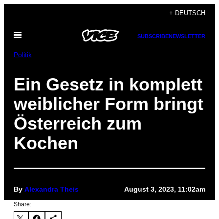
Skip
+ DEUTSCH
to
Open
content
SUBSCRIBE
NEWSLETTER
Menu
Politik
Ein Gesetz in komplett
weiblicher Form bringt
Österreich zum
Kochen
By
Alexandra Theis
August 3, 2023, 11:02am
Share: