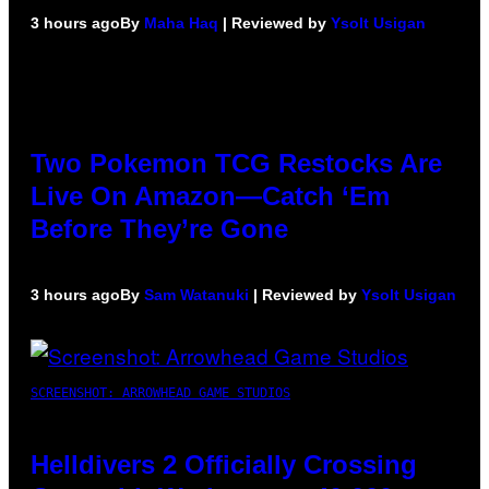
3 hours ago
By
Maha Haq
| Reviewed by
Ysolt Usigan
Two Pokemon TCG Restocks Are
Live On Amazon—Catch ‘Em
Before They’re Gone
3 hours ago
By
Sam Watanuki
| Reviewed by
Ysolt Usigan
SCREENSHOT: ARROWHEAD GAME STUDIOS
Helldivers 2 Officially Crossing