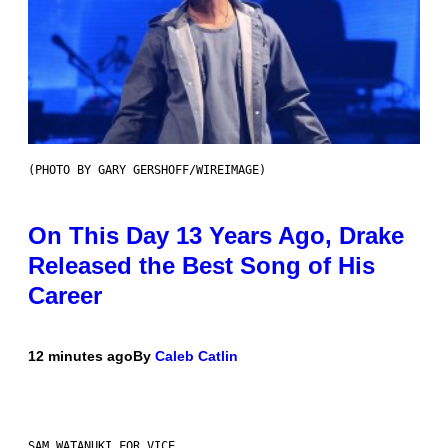
(PHOTO BY GARY GERSHOFF/WIREIMAGE)
On This Day 13 Years Ago, Drake
Released the Best Song of His
Career
12 minutes ago
By
Caleb Catlin
SAM WATANUKI FOR VICE