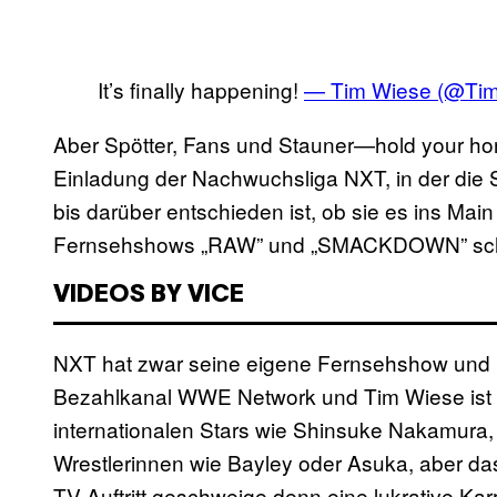
It’s finally happening!
— Tim Wiese (@Ti
Aber Spötter, Fans und Stauner—hold your hors
Einladung der Nachwuchsliga NXT, in der die S
bis darüber entschieden ist, ob sie es ins Mai
Fernsehshows „RAW” und „SMACKDOWN” sch
VIDEOS BY VICE
NXT hat zwar seine eigene Fernsehshow und
Bezahlkanal WWE Network und Tim Wiese ist da
internationalen Stars wie Shinsuke Nakamura,
Wrestlerinnen wie Bayley oder Asuka, aber das 
TV-Auftritt geschweige denn eine lukrative Karr