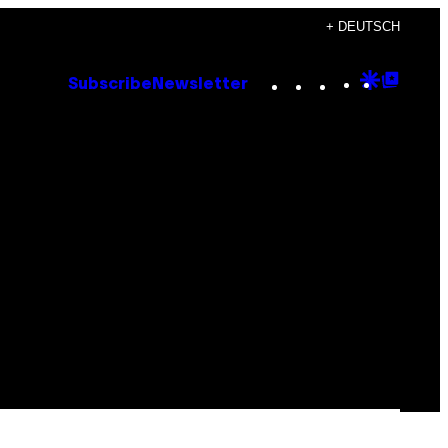
+ DEUTSCH
Instagram
TikTok
YouTube
Google
Goog
Subscribe
Newsletter
Discove
Top
Posts