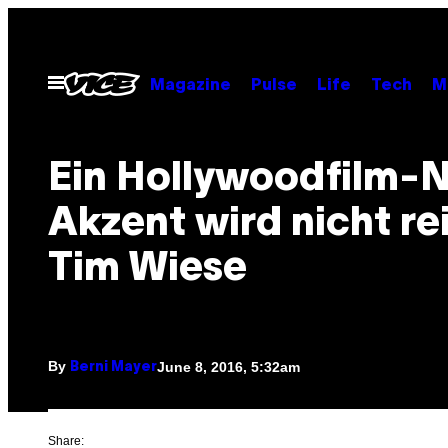
Skip
to
content
Open
Magazine
Pulse
Life
Tech
M
Menu
Ein Hollywoodfilm-N
Akzent wird nicht re
Tim Wiese
By
June 8, 2016, 5:32am
Berni Mayer
Share: