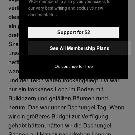
VICE membership also gives you access to
verändern. Ich finde, dass die Energie in
our very best writing and exclusive new
documentaries.
diesem Film fast perfekt ist. Aber ja, es gibt
ein paar Einstellung die wir hätten noch mal
Support for $2
drehen können. Zum Beispiel als wir diese
Szenen im Dschungel hatten, wir kamen zu
See All Membership Plans
unseren Dschungel-Set nachdem es dort
heftig gestürmt hat. Die ganzen Bäume
Or, continue for free
waren umgeweht und abgeholzt, der Fluss
und der Teich waren trockengelegt. Da war
nur ein trockenes Loch im Boden mit
Bulldozern und gefällten Bäumen rund
herum. Das war unser Dschungel Tag. Wenn
wir ein größeres Budget zur Verfügung
gehabt hätten, hätten wir die Dschungel
Szenen auf Hawaii nachdrehen können.