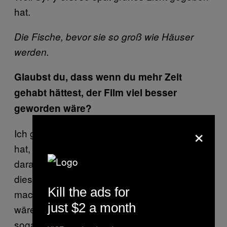
hat.
Die Fische, bevor sie so groß wie Häuser
werden.
Glaubst du, dass wenn du mehr Zeit
gehabt hättest, der Film viel besser
geworden wäre?
×
Ich glaube umso mehr Geld und Zeit man
hat, umso höher sind die Chancen das was
daraus wird. Aber ich denke, dass das was
diesen Film ausmacht und ihn so erfolgreich
Kill the ads for
macht, die Energie ist, und ich glaube die
just $2 a month
wäre die Gleiche geblieben. Man könnte
sogar überproduzieren und so die Energie