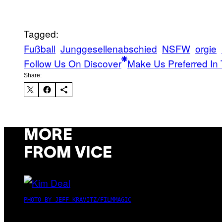
Tagged:
Fußball
Junggesellenabschied
NSFW
orgie
Follow Us On Discover
Make Us Preferred In 
Share:
MORE
FROM VICE
PHOTO BY JEFF KRAVITZ/FILMMAGIC