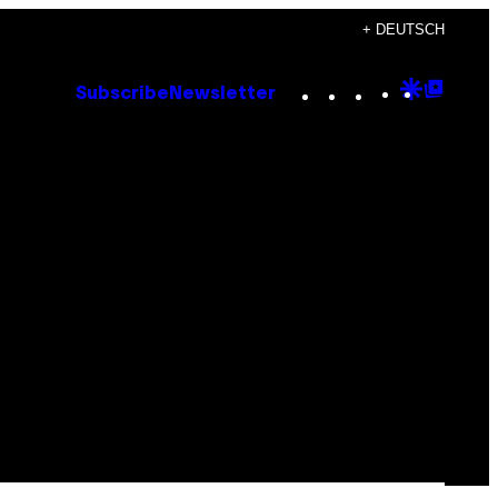
+ DEUTSCH
Instagram
TikTok
YouTube
Google
Goog
Subscribe
Newsletter
Discove
Top
Posts