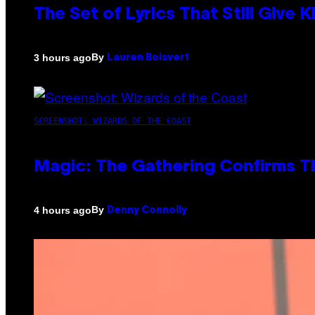
The Set of Lyrics That Still Giv
By
3 hours ago
Lauren Boisvert
SCREENSHOT: WIZARDS OF THE COAST
Magic: The Gathering Confirms T
By
4 hours ago
Denny Connolly