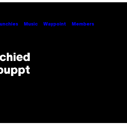
unchies
Music
Waypoint
Members
schied
tpuppt