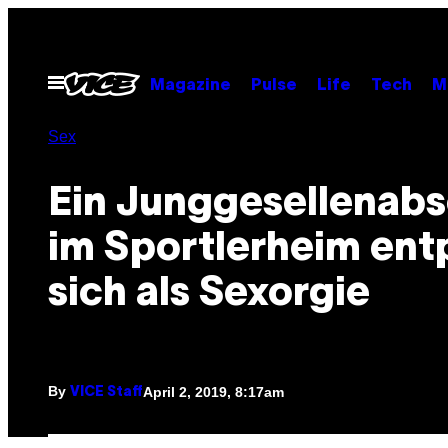
Skip
to
content
Open
Magazine
Pulse
Life
Tech
M
Menu
Sex
Ein Junggesellenab
im Sportlerheim en
sich als Sexorgie
By
April 2, 2019, 8:17am
VICE Staff