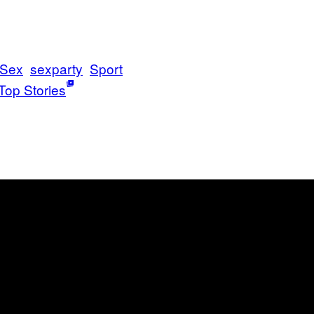
Sex
sexparty
Sport
Top Stories