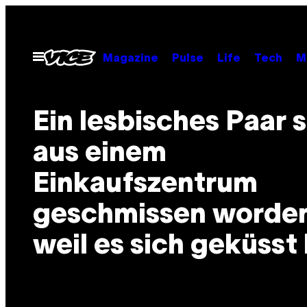
Skip
to
content
Open
Magazine
Pulse
Life
Tech
M
Menu
Ein lesbisches Paar s
aus einem
Einkaufszentrum
geschmissen worden
weil es sich geküsst