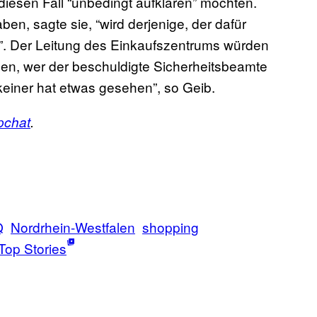
diesen Fall “unbedingt aufklären” möchten.
ben, sagte sie, “wird derjenige, der dafür
”. Der Leitung des Einkaufszentrums würden
gen, wer der beschuldigte Sicherheitsbeamte
keiner hat etwas gesehen”, so Geib.
pchat
.
Q
Nordrhein-Westfalen
shopping
Top Stories