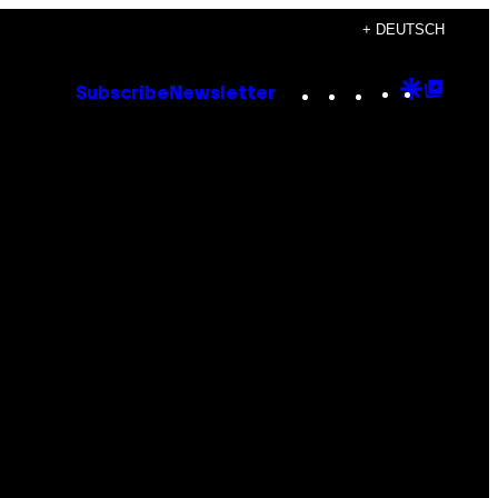
+ DEUTSCH
Instagram
TikTok
YouTube
Google
Goog
Subscribe
Newsletter
Discove
Top
Posts