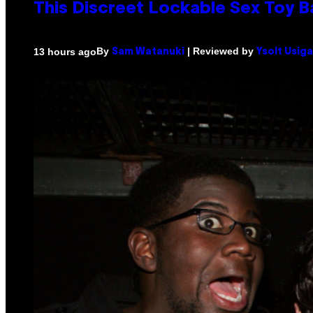
This Discreet Lockable Sex Toy 
By
| Reviewed by
13 hours ago
Sam Watanuki
Ysolt Usig