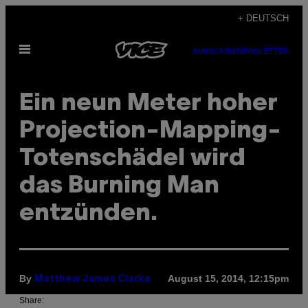
Skip
+ DEUTSCH
to
Open
content
SUBSCRIBE
NEWSLETTER
Menu
Ein neun Meter hoher
Projection-Mapping-
Totenschädel wird
das Burning Man
entzünden.
By
August 15, 2014, 12:15pm
Matthew James Clarke
Share: