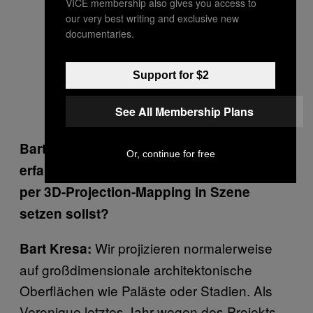
VICE membership also gives you access to
our very best writing and exclusive new
documentaries.
Support for $2
See All Membership Plans
Bart, was war dein erster Gedanke, als du
Or, continue for free
erfahren hast, dass du einen Totenschädel
per 3D-Projection-Mapping in Szene
setzen sollst?
Wir projizieren normalerweise
Bart Kresa:
auf großdimensionale architektonische
Oberflächen wie Paläste oder Stadien. Als
Veronique letztes Jahr wegen des Projekts