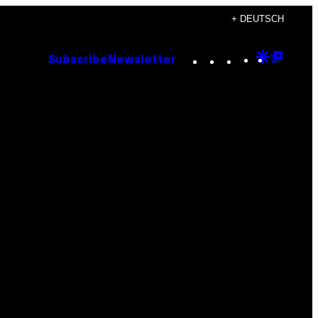
+ DEUTSCH
Instagram
TikTok
YouTube
Google
Goog
Subscribe
Newsletter
Discove
Top
Posts