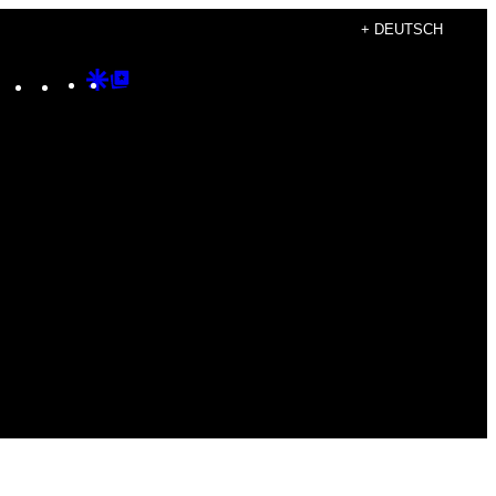
+ DEUTSCH
Instagram
TikTok
YouTube
Google
Google
Discover
Top
Posts