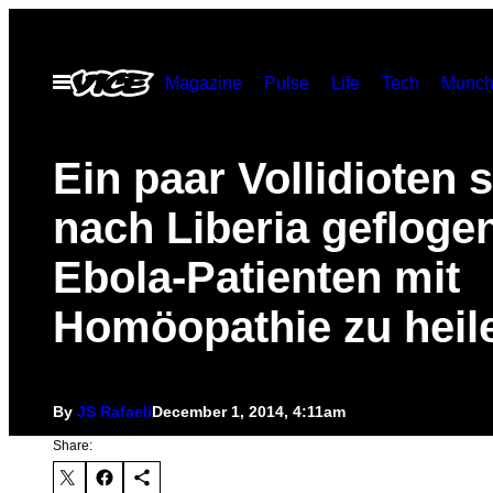
Skip
to
Open
Magazine
Pulse
Life
Tech
Munch
content
Menu
​Ein paar Vollidioten 
nach Liberia gefloge
Ebola-Patienten mit
Homöopathie zu heil
By
JS Rafaeli
December 1, 2014, 4:11am
Share: