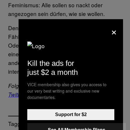
Feminismus: Alle sollen so nackt oder
angezogen sein dürfen, wie sie wollen.
×
Denn Nacktheit raubt niemandem die
Fähigkeit, für Gleichstellung einzustehen.
Oder sagen wir es so: Jennifer Lawrence ist
eine ausgezeichnete Schauspielerin. Alles
andere hat uns einen Scheißdreck zu
Kill the ads for
interessieren.
just $2 a month
VICE membership also gives you access to
Folgt Noisey bei
Facebook
,
Instagram
und
our very best writing and exclusive new
Twitter
.
documentaries.
Support for $2
Tagged:
See All Membership Plans