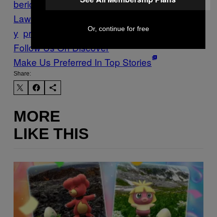
berichterstattung
Heute
Jennifer
Lawrence
Kommentar
Medien
Music
Noise
Or, continue for free
y
presse
Skandal
Tanzen
wien
Follow Us On Discover
Make Us Preferred In Top Stories
Share:
MORE
LIKE THIS