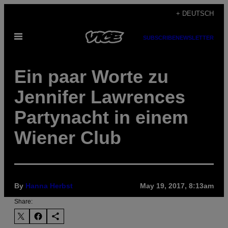
Skip
+ DEUTSCH
to
Open
content
SUBSCRIBE
NEWSLETTER
Menu
Ein paar Worte zu
Jennifer Lawrences
Partynacht in einem
Wiener Club
By
Hanna Herbst
May 19, 2017, 8:13am
Share: