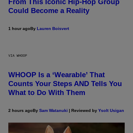
From This Iconic Hip-Hop Group
Could Become a Reality
1 hour ago
By
Lauren Boisvert
VIA WHOOP
WHOOP Is a ‘Wearable’ That
Counts Your Steps AND Tells You
What to Do With Them
2 hours ago
By
Sam Watanuki
| Reviewed by
Ysolt Usigan