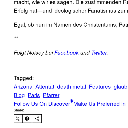
macht, wie wir es sagen. Die zustimmenden Ru
Erfolg hat—und ideologischer Fanatismus zum 
Egal, ob nun im Namen des Christentums, Patr
**
Folgt Noisey bei
Facebook
und
Twitter
.
Tagged:
Arizona
Attentat
death metal
Features
glaub
Blog
Paris
Pfarrer
Follow Us On Discover
Make Us Preferred In 
Share: