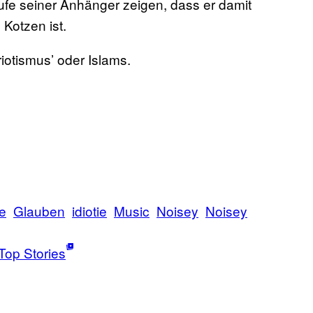
fe seiner Anhänger zeigen, dass er damit
Kotzen ist.
iotismus’ oder Islams.
e
Glauben
idiotie
Music
Noisey
Noisey
Top Stories