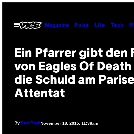
Skip
to
content
Open
Magazine
Pulse
Life
Tech
M
Menu
Ein Pfarrer gibt den
von Eagles Of Death
die Schuld am Parise
Attentat
By
November 18, 2015, 11:36am
Ben Park