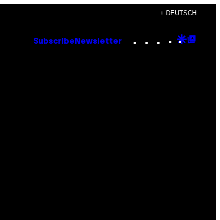
+ DEUTSCH
Instagram
TikTok
YouTube
Google
Goog
Subscribe
Newsletter
Discove
Top
Posts