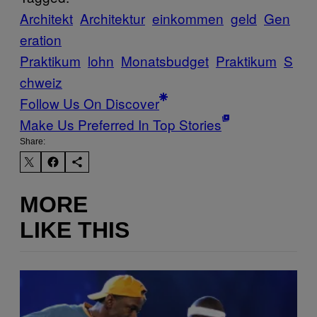
Architekt
Architektur
einkommen
geld
Gen
eration
Praktikum
lohn
Monatsbudget
Praktikum
S
chweiz
Follow Us On Discover
Make Us Preferred In Top Stories
Share:
MORE
LIKE THIS