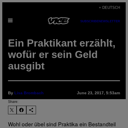
Skip
+ DEUTSCH
to
Open
content
SUBSCRIBE
NEWSLETTER
Menu
Ein Praktikant erzählt,
wofür er sein Geld
ausgibt
By
Lisa Brombach
June 23, 2017, 5:53am
Share:
Wohl oder übel sind Praktika ein Bestandteil