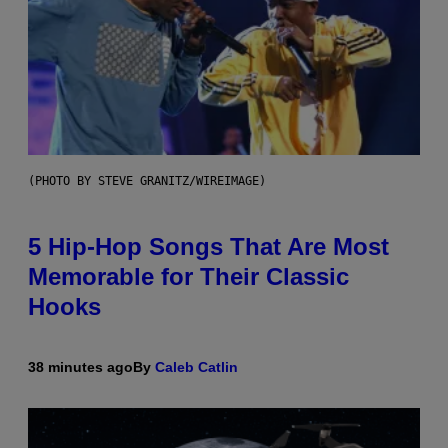
(PHOTO BY STEVE GRANITZ/WIREIMAGE)
5 Hip-Hop Songs That Are Most
Memorable for Their Classic
Hooks
38 minutes ago
By
Caleb Catlin