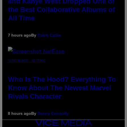
and Kanye West Dropped One of
the Best Collaborative Albums of
All Time
7 hours ago
By
Caleb Catlin
SCREENSHOT: NETEASE
Who Is The Hood? Everything To
Know About The Newest Marvel
Rivals Character
8 hours ago
By
Denny Connolly
VICE
MEDIA