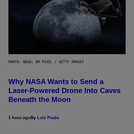
PHOTO: NASA; DR PIXEL / GETTY IMAGES
Why NASA Wants to Send a
Laser-Powered Drone Into Caves
Beneath the Moon
1 hour ago
By
Luis Prada