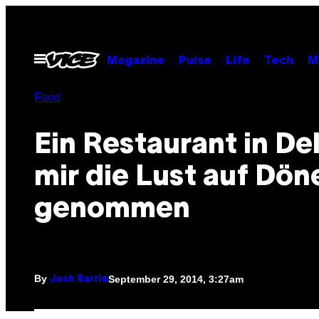
Skip
to
content
Open
Magazine
Pulse
Life
Tech
M
Menu
Food
Ein Restaurant in Del
mir die Lust auf Dön
genommen
By
September 29, 2014, 3:27am
Josh Barrie