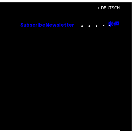
+ DEUTSCH
Instagram
TikTok
YouTube
Google
Goog
Subscribe
Newsletter
Discove
Top
Posts