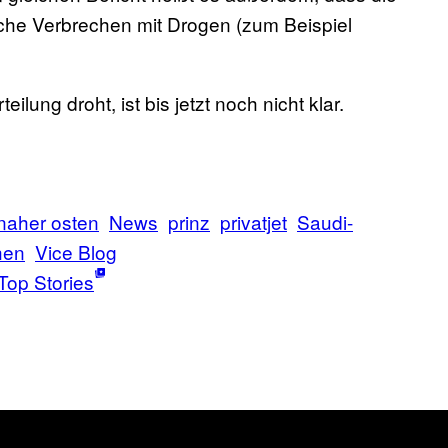
liche Verbrechen mit Drogen (zum Beispiel
ilung droht, ist bis jetzt noch nicht klar.
naher osten
News
prinz
privatjet
Saudi-
hen
Vice Blog
Top Stories