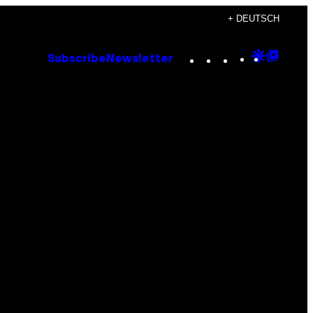
+ DEUTSCH
Instagram
TikTok
YouTube
Google
Goog
Subscribe
Newsletter
Discove
Top
Posts