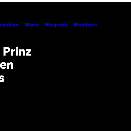
unchies
Music
Waypoint
Members
 Prinz
nen
s