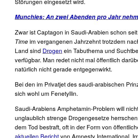
Störungen eingesetzt wird.
Munchies: An zwei Abenden pro Jahr nehme
Zwar ist Captagon in Saudi-Arabien schon seit
im vergangenen Jahrzehnt trotzdem nach
Time
Land sind
Drogen
ein Tabuthema und Suchtbeh
verfügbar. Man redet nicht mal öffentlich darü
natürlich nicht gerade entgegenwirkt.
Bei den im Privatjet des saudi-arabischen P
sich wohl um Fenetyllin.
Saudi-Arabiens Amphetamin-Problem will nic
unglaublich strenge Drogengesetze herrschen
dem Tod bestraft, oft in der Form von öffentli
aktuellen Bericht
von Amnesty International. Im