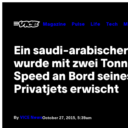
Skip
to
content
Open
Magazine
Pulse
Life
Tech
M
Menu
Ein saudi-arabischer
wurde mit zwei Ton
Speed an Bord seine
Privatjets erwischt
By
October 27, 2015, 5:39am
VICE News