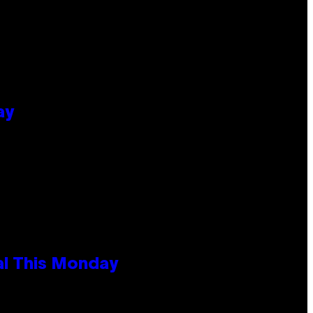
ay
al This Monday