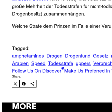
große Mehrheit der Todesstrafen für nicht-töd
Drogenbesitz) zusammenhängen.
Welche Strafe dem Prinzen im Falle einer Verurte
Tagged:
amphetamines
Drogen
Drogenfund
Gesetz
Arabien
Speed
Todesstrafe
uppers
Verbrec
Follow Us On Discover
Make Us Preferred In 
Share:
MORE