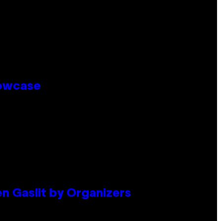
howcase
en Gaslit by Organizers