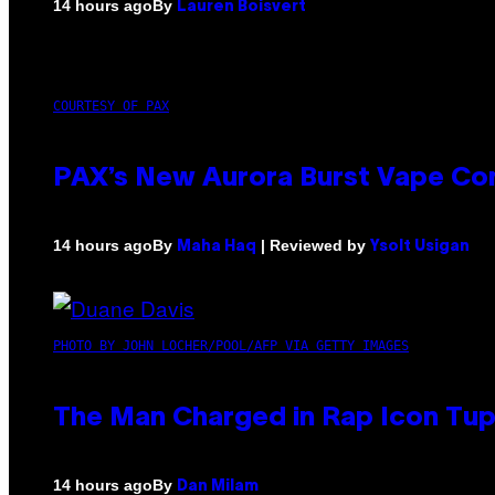
By
14 hours ago
Lauren Boisvert
COURTESY OF PAX
PAX’s New Aurora Burst Vape Co
By
| Reviewed by
14 hours ago
Maha Haq
Ysolt Usigan
PHOTO BY JOHN LOCHER/POOL/AFP VIA GETTY IMAGES
The Man Charged in Rap Icon Tup
By
14 hours ago
Dan Milam