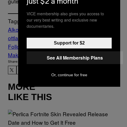
guten Ruf genießen.”
just $2 a month
VICE membership also gives you access to
our very best writing and exclusive new
Tagged:
documentaries.
Alkohol
Bier
meer
Offizier
Rum
schiff
Sch
ottland
Stuff
Unfall
Vice Blog
wein
Support for $2
Follow Us On Discover
Make Us Preferred In Top Stories
See All Membership Plans
Share:
Or, continue for free
MORE
LIKE THIS