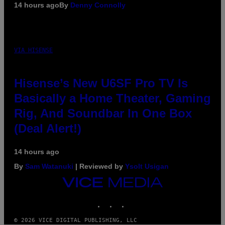
14 hours ago
By
Denny Connolly
VIA HISENSE
Hisense’s New U6SF Pro TV Is
Basically a Home Theater, Gaming
Rig, And Soundbar In One Box
(Deal Alert!)
14 hours ago
By
Sam Watanuki
| Reviewed by
Ysolt Usigan
VICE
MEDIA
INSTAGRAM
TIKTOK
YOUTUBE
© 2026 VICE DIGITAL PUBLISHING, LLC