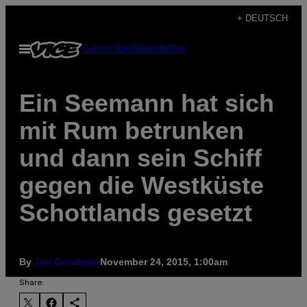
Skip
+ DEUTSCH
to
Open
Subscribe
Newsletter
content
Menu
Ein Seemann hat sich
mit Rum betrunken
und dann sein Schiff
gegen die Westküste
Schottlands gesetzt
By
Joe Goodman
November 24, 2015, 1:00am
Share: