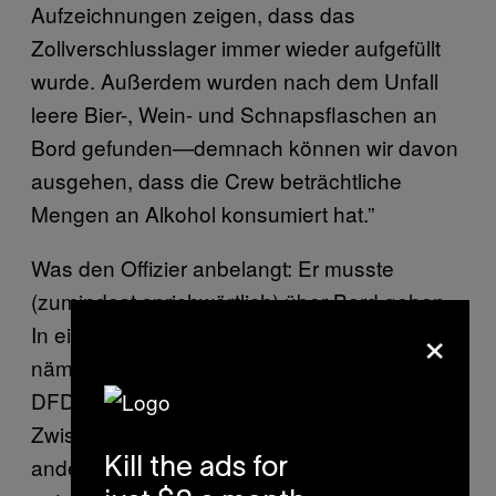
Aufzeichnungen zeigen, dass das
Zollverschlusslager immer wieder aufgefüllt
wurde. Außerdem wurden nach dem Unfall
leere Bier-, Wein- und Schnapsflaschen an
Bord gefunden—demnach können wir davon
ausgehen, dass die Crew beträchtliche
Mengen an Alkohol konsumiert hat.”
Was den Offizier anbelangt: Er musste
(zumindest sprichwörtlich) über Bord gehen.
×
In einem weiteren Statement der DFDS steht
nämlich: „Der Offizier ist nicht länger bei
DFDS angestellt. Wir hoffen, dass dieser
Zwischenfall kein schlechtes Licht auf unsere
anderen Offiziere wirft, die zu Recht einen
Kill the ads for