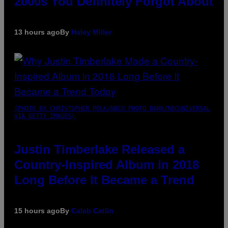
2000s You Definitely Forgot About
13 hours ago
By
Haley Miller
(PHOTO BY CHRISTOPHER POLK/NBCU PHOTO BANK/NBCUNIVERSAL
VIA GETTY IMAGES)
Justin Timberlake Released a
Country-Inspired Album in 2018
Long Before It Became a Trend
15 hours ago
By
Caleb Catlin