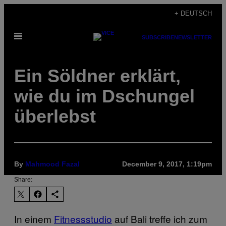
Skip
+ DEUTSCH
to
Open
content
SUBSCRIBE
NEWSLETTER
Menu
Ein Söldner erklärt,
wie du im Dschungel
überlebst
By
Mahmood Fazal
December 9, 2017, 1:19pm
Share:
In einem
Fitnessstudio
auf Bali treffe ich zum