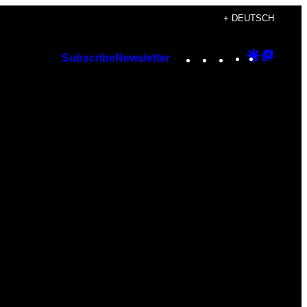
+ DEUTSCH
Instagram
TikTok
YouTube
Google
Googl
Subscribe
Newsletter
Discover
Top
Posts