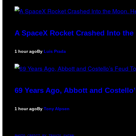
A SpaceX Rocket Crashed Into the 
1 hour ago
By
Luis Prada
69 Years Ago, Abbott and Costell
1 hour ago
By
Tony Alpsen
PHOTO CREDIT BY TRAVIS SHINN