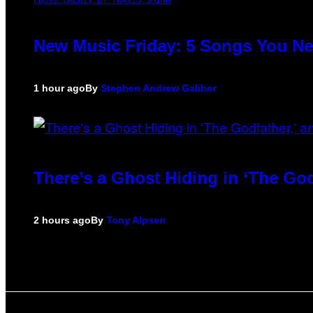
New Music Friday: 5 Songs You Nee
1 hour ago
By
Stephen Andrew Galiher
There’s a Ghost Hiding in ‘The God
2 hours ago
By
Tony Alpsen