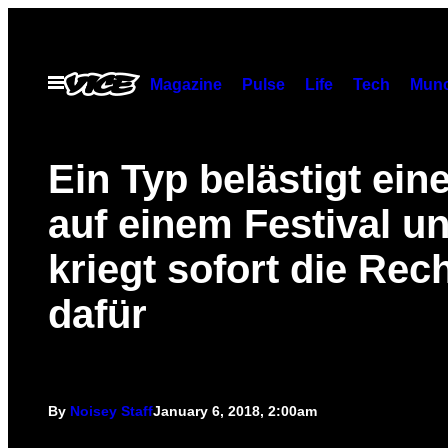
Skip
to
content
Open
Magazine
Pulse
Life
Tech
Munc
Menu
Ein Typ belästigt ein
auf einem Festival u
kriegt sofort die Re
dafür
By
Noisey Staff
January 6, 2018, 2:00am