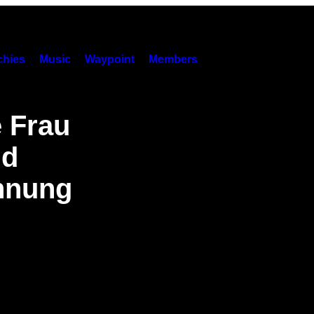
hies
Music
Waypoint
Members
e Frau
nd
chnung