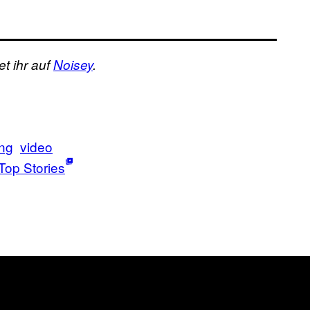
t ihr auf
Noisey
.
ung
video
Top Stories