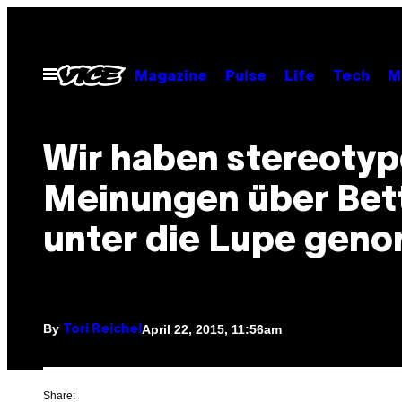
Skip
to
content
Open
Magazine
Pulse
Life
Tech
M
Menu
Wir haben stereotyp
Meinungen über Bett
unter die Lupe gen
By
April 22, 2015, 11:56am
Tori Reichel
Share: