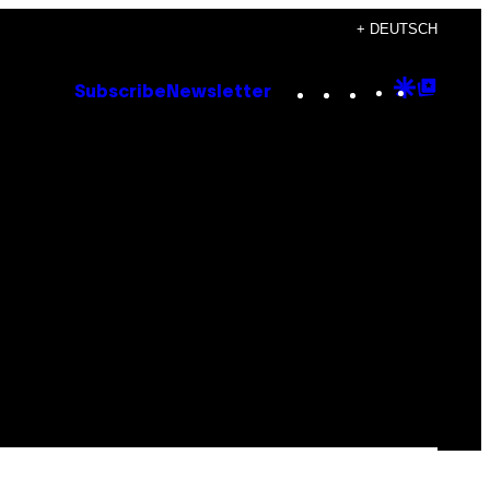
+ DEUTSCH
Instagram
TikTok
YouTube
Google
Goog
Subscribe
Newsletter
Discove
Top
Posts