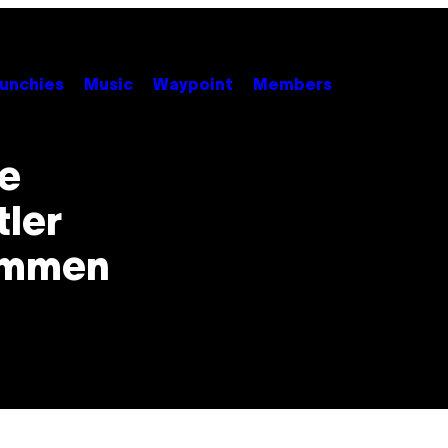
unchies
Music
Waypoint
Members
e
ler
ommen