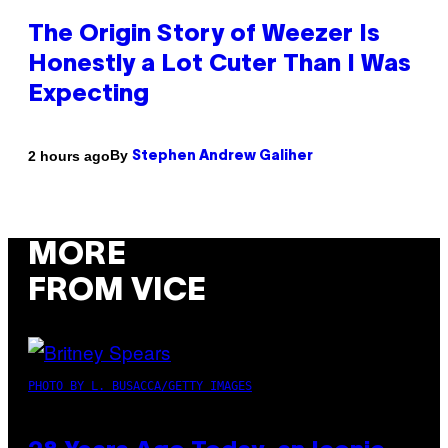
The Origin Story of Weezer Is
Honestly a Lot Cuter Than I Was
Expecting
By
2 hours ago
Stephen Andrew Galiher
MORE
FROM VICE
PHOTO BY L. BUSACCA/GETTY IMAGES