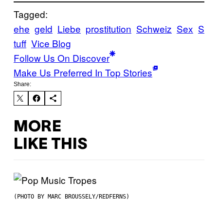
Tagged:
ehe
geld
Liebe
prostitution
Schweiz
Sex
S
tuff
Vice Blog
Follow Us On Discover
Make Us Preferred In Top Stories
Share:
MORE
LIKE THIS
(PHOTO BY MARC BROUSSELY/REDFERNS)