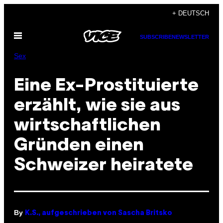
Skip
+ DEUTSCH
to
Open
content
SUBSCRIBE
NEWSLETTER
Menu
Sex
Eine Ex-Prostituierte
erzählt, wie sie aus
wirtschaftlichen
Gründen einen
Schweizer heiratete
By
K.S., aufgeschrieben von Sascha Britsko