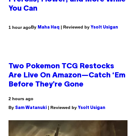
You Can
By
| Reviewed by
1 hour ago
Maha Haq
Ysolt Usigan
Two Pokemon TCG Restocks
Are Live On Amazon—Catch ‘Em
Before They’re Gone
2 hours ago
By
| Reviewed by
Sam Watanuki
Ysolt Usigan