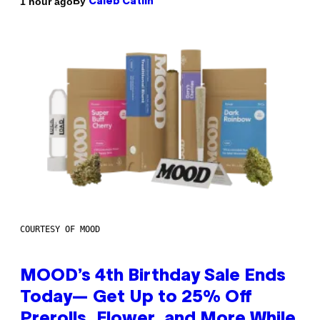
By
1 hour ago
Caleb Catlin
COURTESY OF MOOD
MOOD’s 4th Birthday Sale Ends
Today— Get Up to 25% Off
Prerolls, Flower, and More While