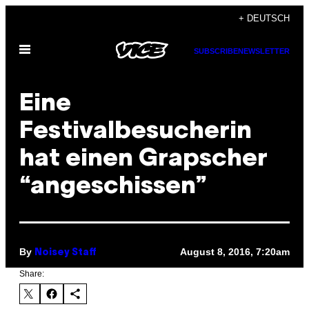
Skip
+ DEUTSCH
to
Open
content
SUBSCRIBE
NEWSLETTER
Menu
Eine
Festivalbesucherin
hat einen Grapscher
“angeschissen”
By
August 8, 2016, 7:20am
Noisey Staff
Share: