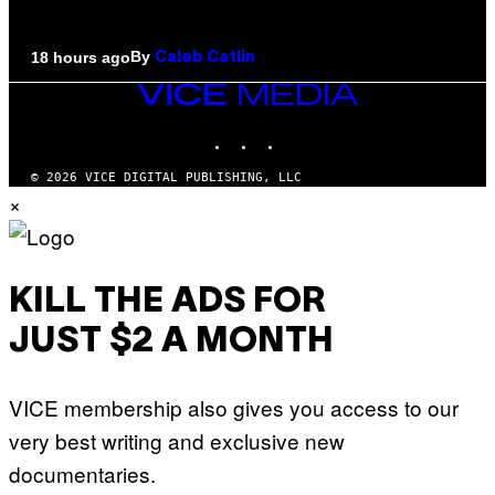
By
18 hours ago
Caleb Catlin
VICE
MEDIA
INSTAGRAM
TIKTOK
YOUTUBE
© 2026 VICE DIGITAL PUBLISHING, LLC
×
KILL THE ADS FOR
JUST $2 A MONTH
VICE membership also gives you access to our
very best writing and exclusive new
documentaries.