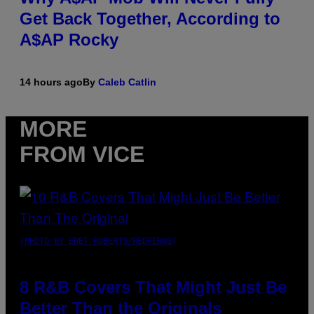
Get Back Together, According to
A$AP Rocky
14 hours ago
By
Caleb Catlin
MORE
FROM VICE
(PHOTO BY EBET ROBERTS/REDFERNS)
8 R&B Covers That Might Just Be
Better Than the Originals