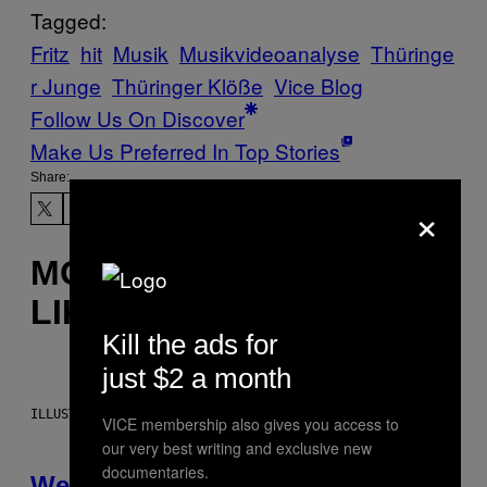
Tagged:
Fritz
hit
Musik
Musikvideoanalyse
Thüringe
r Junge
Thüringer Klöße
Vice Blog
Follow Us On Discover
Make Us Preferred In Top Stories
Share:
×
MORE
LIKE THIS
Kill the ads for
just $2 a month
ILLUSTRATION BY REESA
VICE membership also gives you access to
our very best writing and exclusive new
documentaries.
Weekly Horoscope: August 9-