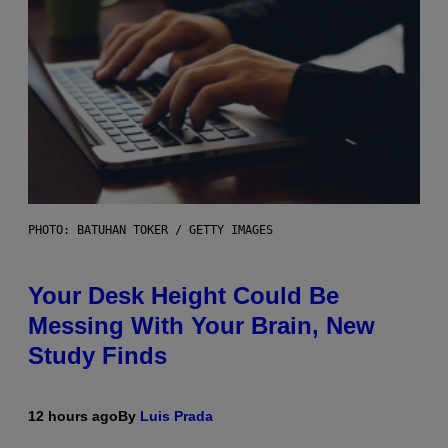
PHOTO: BATUHAN TOKER / GETTY IMAGES
Your Desk Height Could Be
Messing With Your Brain, New
Study Finds
12 hours ago
By
Luis Prada