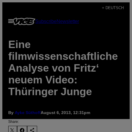
Skip
+ DEUTSCH
to
Open
Subscribe
Newsletter
content
Menu
Eine
filmwissenschaftliche
Analyse von Fritz‘
neuem Video:
Thüringer Junge
By
Ayke Süthoff
August 6, 2013, 12:31pm
Share: