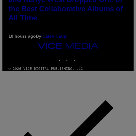
the Best Collaborative Albums of
All Time
18 hours ago
By
Caleb Catlin
VICE
MEDIA
INSTAGRAM
TIKTOK
YOUTUBE
© 2026 VICE DIGITAL PUBLISHING, LLC