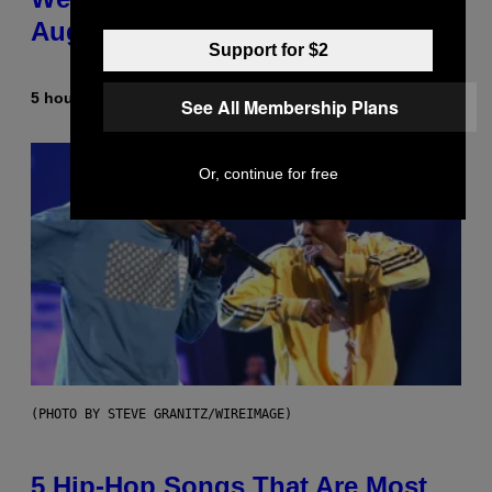
August 15
Support for $2
5 hours ago
By
Ashley Fike
See All Membership Plans
Or, continue for free
(PHOTO BY STEVE GRANITZ/WIREIMAGE)
5 Hip-Hop Songs That Are Most