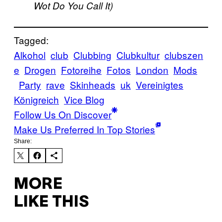
Wot Do You Call It)
Tagged:
Alkohol
club
Clubbing
Clubkultur
clubszen
e
Drogen
Fotoreihe
Fotos
London
Mods
Party
rave
Skinheads
uk
Vereinigtes
Königreich
Vice Blog
Follow Us On Discover
Make Us Preferred In Top Stories
Share:
MORE
LIKE THIS