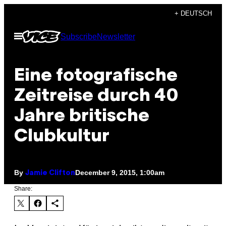
Skip
+ DEUTSCH
to
Open
Subscribe
Newsletter
content
Menu
Eine fotografische
Zeitreise durch 40
Jahre britische
Clubkultur
By
December 9, 2015, 1:00am
Jamie Clifton
Share: