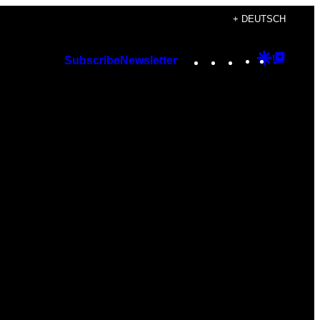
+ DEUTSCH
Instagram
TikTok
YouTube
Google
Googl
Subscribe
Newsletter
Discover
Top
Posts