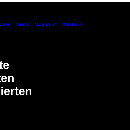
hies
Music
Waypoint
Members
te
ten
rierten