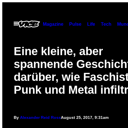
Skip
to
content
Open
Magazine
Pulse
Life
Tech
Munc
Menu
Eine kleine, aber
spannende Geschich
darüber, wie Faschis
Punk und Metal infilt
By
Alexander Reid Ross
August 25, 2017, 9:31am