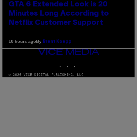
GTA 6 Extended Look is 20
Minutes Long According to
Netflix Customer Support
By
10 hours ago
Brent Koepp
VICE
MEDIA
INSTAGRAM
TIKTOK
YOUTUBE
© 2026 VICE DIGITAL PUBLISHING, LLC