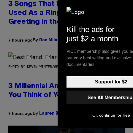
3 Songs That Were Commonly
Used As a Ringtone or Voicemail
Greeting in the 2000s
Kill the ads for
just $2 a month
By
7 hours ago
Dan Milam
VICE membership also gives you a
our very best writing and exclusive
documentaries.
PHOTO BY KEVIN WINTER/GETTY IMAGES FOR RADIO DISNEY
Support for $2
3 Millennial Anthems That Make
You Think of Your Best Friend
See All Membership
By
7 hours ago
Lauren Boisvert
Or, continue for free