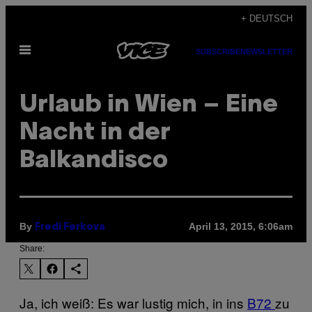
Skip
+ DEUTSCH
to
Open
content
SUBSCRIBE
NEWSLETTER
Menu
Urlaub in Wien – Eine
Nacht in der
Balkandisco
By
April 13, 2015, 6:06am
Fredi Ferkova
Share:
Ja, ich weiß: Es war lustig mich, in ins
B72
zu