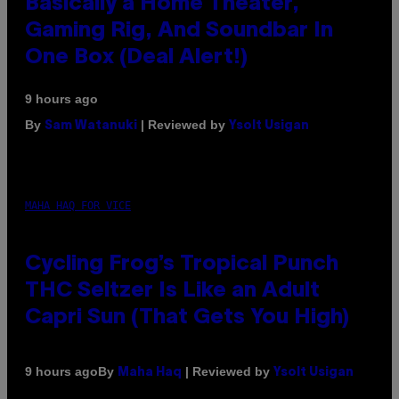
Basically a Home Theater,
Gaming Rig, And Soundbar In
One Box (Deal Alert!)
9 hours ago
By
| Reviewed by
Sam Watanuki
Ysolt Usigan
MAHA HAQ FOR VICE
Cycling Frog’s Tropical Punch
THC Seltzer Is Like an Adult
Capri Sun (That Gets You High)
By
| Reviewed by
9 hours ago
Maha Haq
Ysolt Usigan