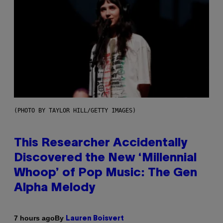
(PHOTO BY TAYLOR HILL/GETTY IMAGES)
This Researcher Accidentally
Discovered the New ‘Millennial
Whoop’ of Pop Music: The Gen
Alpha Melody
By
7 hours ago
Lauren Boisvert