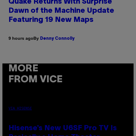
Quake Returns With Surprise
Dawn of the Machine Update
Featuring 19 New Maps
By
9 hours ago
Denny Connolly
MORE
FROM VICE
VIA HISENSE
Hisense’s New U6SF Pro TV Is